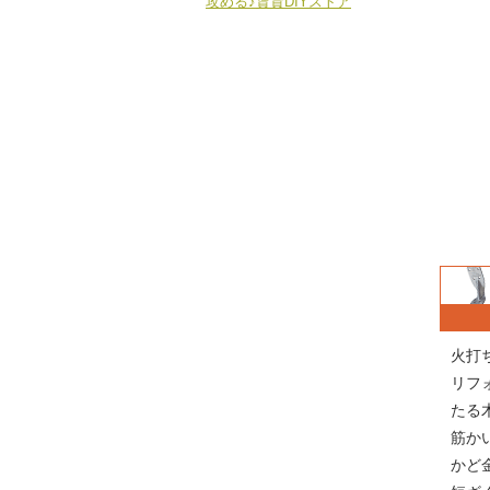
攻める♪賃貸DIYストア
火打
リフ
たる
筋か
かど