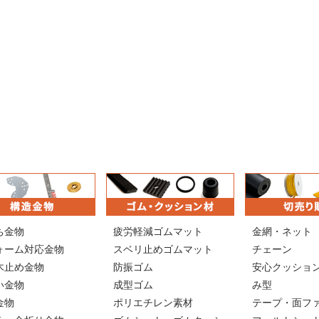
ち金物
疲労軽減ゴムマット
金網・ネット
ォーム対応金物
スベリ止めゴムマット
チェーン
木止め金物
防振ゴム
安心クッショ
い金物
成型ゴム
み型
金物
ポリエチレン素材
テープ・面フ