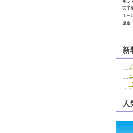
短ざ
羽子
ホー
座金
新
し
人
お