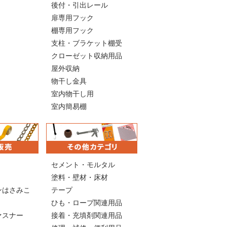
後付・引出レール
扉専用フック
棚専用フック
支柱・ブラケット棚受
クローゼット収納用品
屋外収納
物干し金具
室内物干し用
室内簡易棚
セメント・モルタル
塗料・壁材・床材
ンはさみこ
テープ
ひも・ロープ関連用品
ァスナー
接着・充填剤関連用品