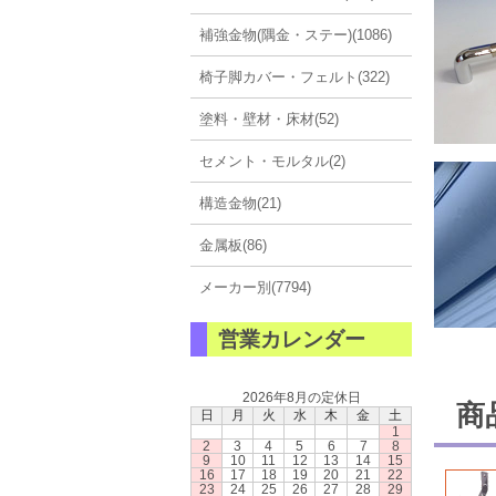
補強金物(隅金・ステー)(1086)
椅子脚カバー・フェルト(322)
塗料・壁材・床材(52)
セメント・モルタル(2)
構造金物(21)
金属板(86)
メーカー別(7794)
営業カレンダー
2026年8月の定休日
商
日
月
火
水
木
金
土
1
2
3
4
5
6
7
8
9
10
11
12
13
14
15
16
17
18
19
20
21
22
23
24
25
26
27
28
29