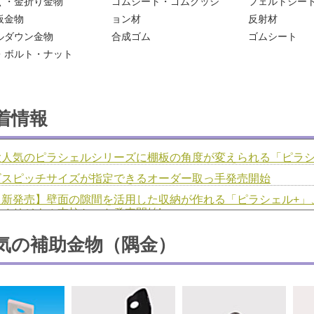
く・金折り金物
ゴムシート・ゴムクッシ
フェルトシー
板金物
ョン材
反射材
ルダウン金物
合成ゴム
ゴムシート
・ボルト・ナット
着情報
大人気のピラシェルシリーズに棚板の角度が変えられる「ピラシ
ビスピッチサイズが指定できるオーダー取っ手発売開始
【新発売】壁面の隙間を活用した収納が作れる「ピラシェル+」
たオリジナル支柱セット発売開始!
【新発売】ピラシェル+ 12アイテム
気の補助金物（隅金）
本人認証サービス「3Dセキュア2.0」導入とプライバシーポリ
ご注文に大型商品が含まれる際の「送料」についてのお知らせ
客様の声を掲載いたしました。(S.H.樣)