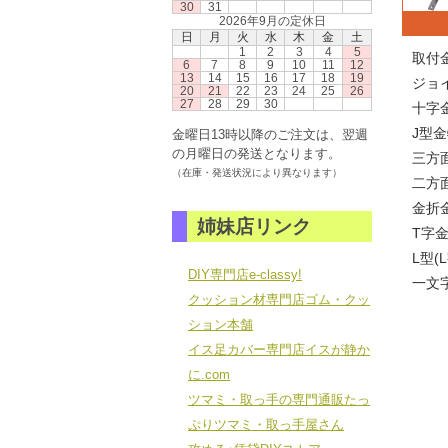
30
31
2026年9月の定休日
日
月
火
水
木
金
土
1
2
3
4
5
取付
6
7
8
9
10
11
12
13
14
15
16
17
18
19
ジョ
20
21
22
23
24
25
26
27
28
29
30
十字
J型
金曜日13時以降のご注文は、翌週
の月曜日の発送となります。
三方
（在庫・発送状況により異なります）
二方
金折
姉妹店リンク
T字
L型(
DIY専門店e-classy!
一文
クッション材専門店ゴム・クッ
ション本舗
イス足カバー専門店イスが静か
に.com
ツマミ・取っ手の専門通販たっ
ぷりツマミ・取っ手屋さん