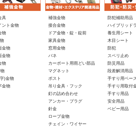
金具
補強金物
防犯補助用品
イント金物
接合金物
ハイブリッド
金物
ドア金物・錠・錠前
養生用シート
金物
家具金物
木目シート
面金物
窓用金物
防犯
面金物
バネ
スベリ止め
金物
カーポート用雨どい部品
防災用品
金物
マグネット
段差解消用品
L字)金物
ポスト
手すり用ベー
字金物
吊り金具・フック
手すり用取付
釘の詰め合わせ
手すり用品
アンカー・プラグ
安全用品
針金
ベビー用品
ロープ金物
チェイン・ワイヤー