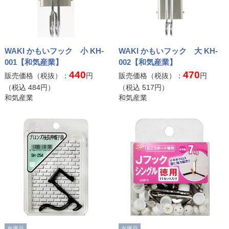
WAKI かもいフック 小 KH-
WAKI かもいフック 大 KH-
001【和気産業】
002【和気産業】
440
470
販売価格（税抜）：
円
販売価格（税抜）：
円
（税込
484
円）
（税込
517
円）
和気産業
和気産業
在庫品
在庫品