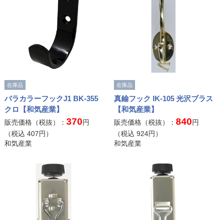
在庫品
在庫品
バラカラーフックJ1 BK-355
真鍮フック IK-105 光沢ブラス
クロ【和気産業】
【和気産業】
370
840
販売価格（税抜）：
円
販売価格（税抜）：
円
（税込
407
円）
（税込
924
円）
和気産業
和気産業