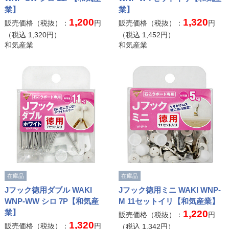
業】
業】
1,200
1,320
販売価格（税抜）：
円
販売価格（税抜）：
円
（税込
1,320
円）
（税込
1,452
円）
和気産業
和気産業
在庫品
在庫品
Jフック徳用ダブル WAKI
Jフック徳用ミニ WAKI WNP-
WNP-WW シロ 7P【和気産
M 11セットイリ【和気産業】
業】
1,220
販売価格（税抜）：
円
1,320
販売価格（税抜）：
円
（税込
1,342
円）