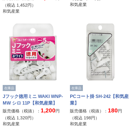
和気産業
（税込
1,452
円）
和気産業
在庫品
在庫品
Jフック徳用ミニ WAKI WNP-
PCコート掛 SH-242【和気産
MW シロ 11P【和気産業】
業】
1,200
180
販売価格（税抜）：
円
販売価格（税抜）：
円
（税込
1,320
円）
（税込
198
円）
和気産業
和気産業