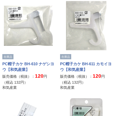
在庫品
在庫品
PC帽子カケ BH-610 ナゲシヨ
PC帽子カケ BH-611 カモイヨ
ウ【和気産業】
ウ【和気産業】
120
120
販売価格（税抜）：
円
販売価格（税抜）：
円
（税込
132
円）
（税込
132
円）
和気産業
和気産業