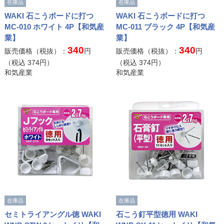
在庫品
在庫品
WAKI 石こうボードに打つ
WAKI 石こうボードに打つ
MC-010 ホワイト 4P【和気産
MC-011 ブラック 4P【和気産
業】
業】
340
340
販売価格（税抜）：
円
販売価格（税抜）：
円
（税込
374
円）
（税込
374
円）
和気産業
和気産業
在庫品
在庫品
セミトライアングル徳 WAKI
石こう釘平型徳用 WAKI