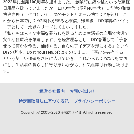
2022年に
創業100周年
を迎えました。 創業時は鍋や釜といった家庭
日用品を扱っていましたが、1970年代（昭和40年代）に当時の和気
博史専務（二代目）がカナダのモントリオール博でDIYを知り、こ
れから日本ではDIYの時代が来ると確信。帰国後、DIY業界のパイオ
ニアとして、業界をリードしてまいりました。
「私たちは人々が幸福な暮らしを送るために生活者の立場で快適で
安全な住環境を創造します」を経営理念とし、DIYを通して「手を
使って何かを作る、補修する、自らのアイデアを形にする」という
DIYの基本、Do It Yourselfの心はそのままに、「喜びを共有する」
という新しい価値をさらに広げていき、これからもDIYの心を大切
にし、生活者の暮らしに寄り添いながら、和気産業は行動し続けま
す。
運営会社案内
お問い合わせ
特定商取引法に基づく表記
プライバシーポリシー
Copyright © 2005- 2026 金物スタイル All rights reserved.