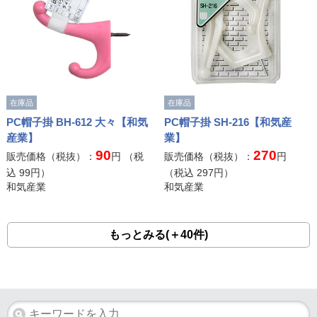
在庫品
在庫品
PC帽子掛 BH-612 大々【和気
PC帽子掛 SH-216【和気産
産業】
業】
90
270
販売価格（税抜）：
円 （税
販売価格（税抜）：
円
込
99
円）
（税込
297
円）
和気産業
和気産業
もっとみる(＋40件)