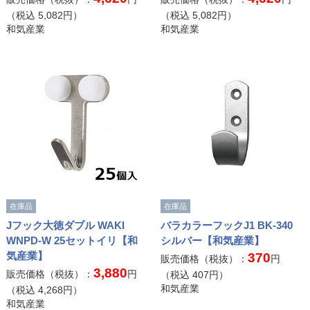
（税込
5,082
円）
（税込
5,082
円）
和気産業
和気産業
在庫品
在庫品
Jフック大徳ダブル WAKI
バラカラーフックJ1 BK-340
WNPD-W 25セットイリ【和
シルバー【和気産業】
気産業】
370
販売価格（税抜）：
円
3,880
販売価格（税抜）：
円
（税込
407
円）
和気産業
（税込
4,268
円）
和気産業