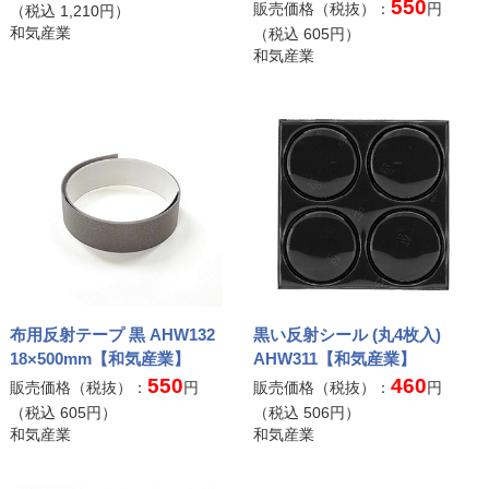
550
販売価格（税抜）：
円
（税込
1,210
円）
和気産業
（税込
605
円）
和気産業
布用反射テープ 黒 AHW132
黒い反射シール (丸4枚入)
18×500mm【和気産業】
AHW311【和気産業】
550
460
販売価格（税抜）：
円
販売価格（税抜）：
円
（税込
605
円）
（税込
506
円）
和気産業
和気産業