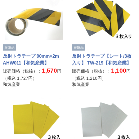
在庫品
在庫品
反射トラテープ 90mm×2m
反射トラテープ【シート/3枚
AHW011【和気産業】
入り】 TW-219【和気産業】
1,570
1,100
販売価格（税抜）：
円
販売価格（税抜）：
円
（税込
1,727
円）
（税込
1,210
円）
和気産業
和気産業