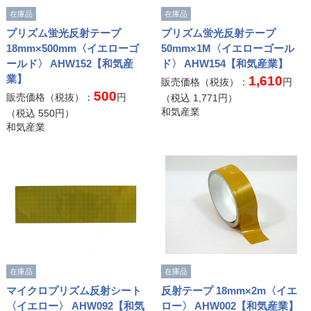
在庫品
在庫品
プリズム蛍光反射テープ
プリズム蛍光反射テープ
18mm×500mm〈イエローゴ
50mm×1M〈イエローゴール
ールド〉 AHW152【和気産
ド〉 AHW154【和気産業】
業】
1,610
販売価格（税抜）：
円
500
販売価格（税抜）：
円
（税込
1,771
円）
和気産業
（税込
550
円）
和気産業
在庫品
在庫品
マイクロプリズム反射シート
反射テープ 18mm×2m〈イエ
〈イエロー〉 AHW092【和気
ロー〉 AHW002【和気産業】