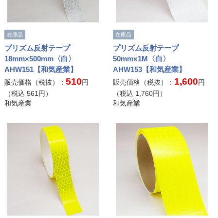
在庫品
在庫品
プリズム反射テープ
プリズム反射テープ
18mm×500mm〈白〉
50mm×1M〈白〉
AHW151【和気産業】
AHW153【和気産業】
510
1,600
販売価格（税抜）：
円
販売価格（税抜）：
円
（税込
561
円）
（税込
1,760
円）
和気産業
和気産業