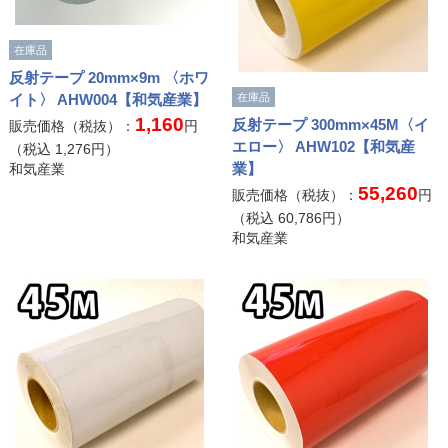
在庫品
反射テープ 20mm×9m 〈ホワ
イト〉 AHW004【和気産業】
在庫品
1,160
反射テープ 300mm×45M〈イ
販売価格（税抜）：
円
エロー〉 AHW102【和気産
（税込
1,276
円）
業】
和気産業
55,260
販売価格（税抜）：
円
（税込
60,786
円）
和気産業