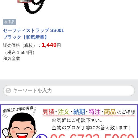
在庫品
セーフティストラップ SS001
ブラック【和気産業】
1,440
販売価格（税抜）：
円
（税込
1,584
円）
和気産業