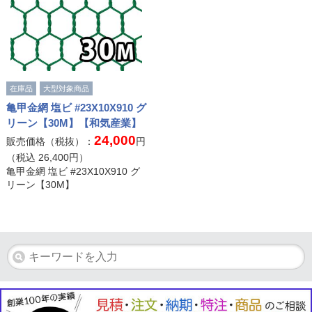
在庫品
大型対象商品
亀甲金網 塩ビ #23X10X910 グ
リーン【30M】【和気産業】
24,000
販売価格（税抜）：
円
（税込
26,400
円）
亀甲金網 塩ビ #23X10X910 グ
リーン【30M】