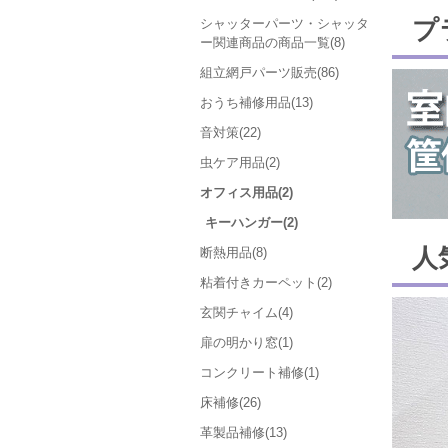
プ
シャッターパーツ・シャッタ
ー関連商品の商品一覧(8)
組立網戸パーツ販売(86)
おうち補修用品(13)
音対策(22)
虫ケア用品(2)
オフィス用品(2)
キーハンガー(2)
人
断熱用品(8)
粘着付きカーペット(2)
玄関チャイム(4)
扉の明かり窓(1)
コンクリート補修(1)
床補修(26)
革製品補修(13)