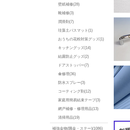
壁紙補修(28)
靴補修(3)
潤滑剤(7)
珪藻土バスマット(1)
おうちの花粉対策グッズ(1)
キッチングッズ(14)
結露防止グッズ(2)
ドアストッパー(7)
傘修理(36)
防水スプレー(3)
コーティング剤(12)
家庭用簡易結束テープ(3)
網戸補修・修理用品(13)
清掃用品(19)
補強金物(隅金・ステー)(1086)