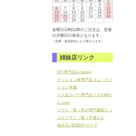
日
月
火
水
木
金
土
1
2
3
4
5
6
7
8
9
10
11
12
13
14
15
16
17
18
19
20
21
22
23
24
25
26
27
28
29
30
金曜日13時以降のご注文は、翌週
の月曜日の発送となります。
（在庫・発送状況により異なります）
姉妹店リンク
DIY専門店e-classy!
クッション材専門店ゴム・クッ
ション本舗
イス足カバー専門店イスが静か
に.com
ツマミ・取っ手の専門通販たっ
ぷりツマミ・取っ手屋さん
攻める♪賃貸DIYストア