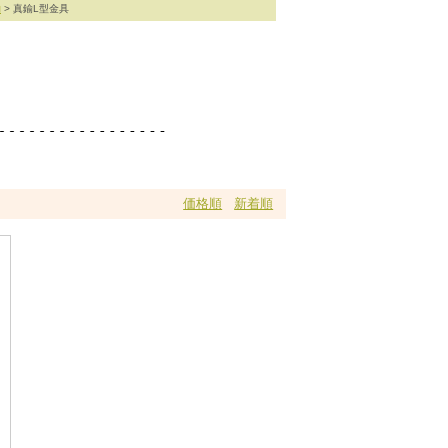
物
> 真鍮L型金具
価格順
新着順