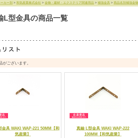
メーカー別
>
和気産業株式会社
>
金物・建材・エクステリア関連用品
>
補強金具
>
商品名別補強金
鍮L型金具の商品一覧
品がございます。
金具 WAKI WAP-221 50MM【和
真鍮 L型金具 WAKI WAP-222
気産業】
100MM【和気産業】