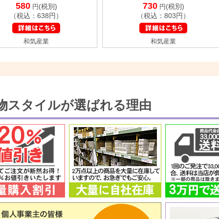
580
730
(税別)
(税別)
円
円
（税込：638円）
（税込：803円）
和気産業
和気産業
物スタイルが選ばれる理由