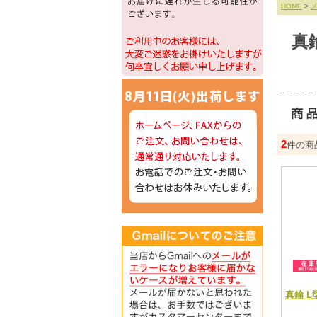
HOME
>
真
2
件の商
真鍮 L型