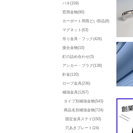
バネ(159)
窓用金物(90)
カーポート用雨どい部品(8)
マグネット(63)
吊り金具・フック(426)
接合金物(10)
釘の詰め合わせ(3)
アンカー・プラグ(138)
針金(120)
ロープ金具(236)
補強金具(1267)
タイプ別補強金物(543)
商品名別補強金物(724)
固定金具ステイ(150)
穴あきプレート(24)