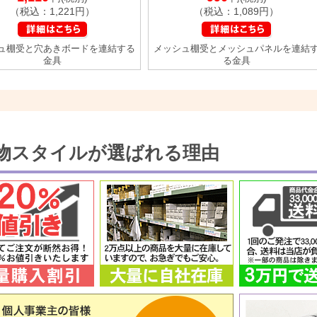
（税込：1,221円）
（税込：1,089円）
ュ棚受と穴あきボードを連結する
メッシュ棚受とメッシュパネルを連結
金具
る金具
物スタイルが選ばれる理由