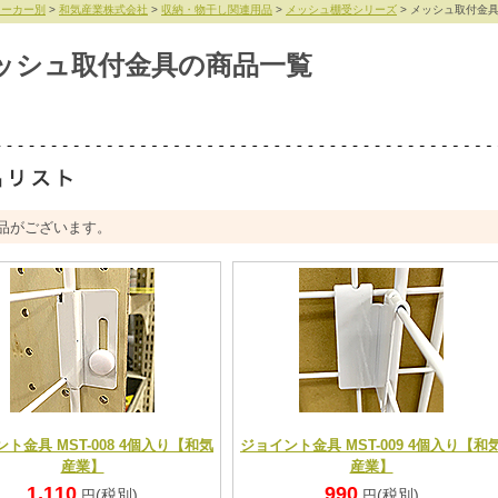
メーカー別
>
和気産業株式会社
>
収納・物干し関連用品
>
メッシュ棚受シリーズ
> メッシュ取付金
ッシュ取付金具の商品一覧
品がございます。
ト金具 MST-008 4個入り【和気
ジョイント金具 MST-009 4個入り【和
産業】
産業】
1,110
990
(税別)
(税別)
円
円