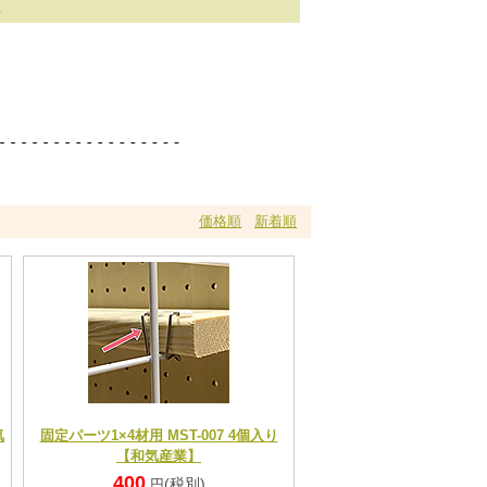
具
価格順
新着順
気
固定パーツ1×4材用 MST-007 4個入り
【和気産業】
400
(税別)
円