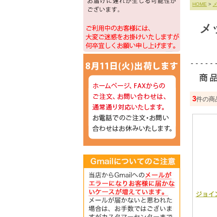
HOME
>
メ
3
件の商
ジョイン