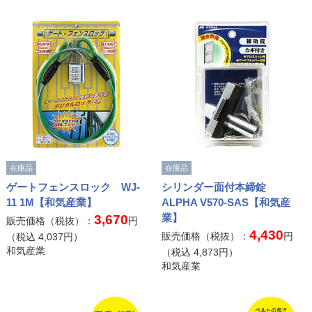
在庫品
在庫品
ゲートフェンスロック WJ-
シリンダー面付本締錠
11 1M【和気産業】
ALPHA V570-SAS【和気産
業】
3,670
販売価格（税抜）：
円
4,430
販売価格（税抜）：
円
（税込
4,037
円）
和気産業
（税込
4,873
円）
和気産業