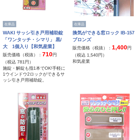
在庫品
在庫品
WAKI サッシ引き戸用補助錠
換気ができる窓ロック IB-157
「ワンタッチ・シマリ」 黒/
ブロンズ
大 1個入り【和気産業】
1,400
販売価格（税抜）：
円
710
販売価格（税抜）：
円
（税込
1,540
円）
和気産業
（税込
781
円）
施錠・解錠も指1本でOK!手軽に
1ウインドウ2ロックができるサ
ッシ引き戸用補助錠。