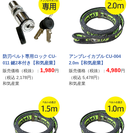
防刃ベルト専用ロック CU-
アンブレイカブル CU-004
011 鍵2本付き【和気産業】
2.0m【和気産業】
1,980
4,980
販売価格（税抜）：
円
販売価格（税抜）：
円
（税込
2,178
円）
（税込
5,478
円）
和気産業
和気産業