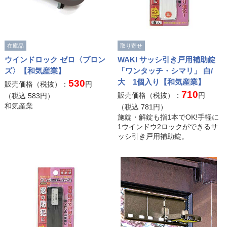
在庫品
取り寄せ
ウインドロック ゼロ〈ブロン
WAKI サッシ引き戸用補助錠
ズ〉【和気産業】
「ワンタッチ・シマリ」 白/
大 1個入り【和気産業】
530
販売価格（税抜）：
円
710
販売価格（税抜）：
円
（税込
583
円）
和気産業
（税込
781
円）
施錠・解錠も指1本でOK!手軽に
1ウインドウ2ロックができるサ
ッシ引き戸用補助錠。