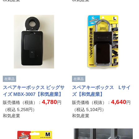
在庫品
在庫品
スペアキーボックス ビッグサ
スペアキーボックス Lサイ
イズ MBX-3007【和気産業】
ズ【和気産業】
4,780
4,640
販売価格（税抜）：
円
販売価格（税抜）：
円
（税込
5,258
円）
（税込
5,104
円）
和気産業
和気産業