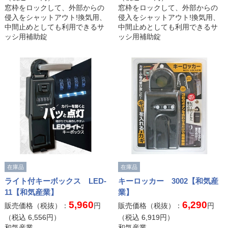
窓枠をロックして、外部からの
窓枠をロックして、外部からの
侵入をシャットアウト!換気用、
侵入をシャットアウト!換気用、
中間止めとしても利用できるサ
中間止めとしても利用できるサ
ッシ用補助錠
ッシ用補助錠
在庫品
在庫品
ライト付キーボックス LED-
キーロッカー 3002【和気産
11【和気産業】
業】
5,960
6,290
販売価格（税抜）：
円
販売価格（税抜）：
円
（税込
6,556
円）
（税込
6,919
円）
和気産業
和気産業