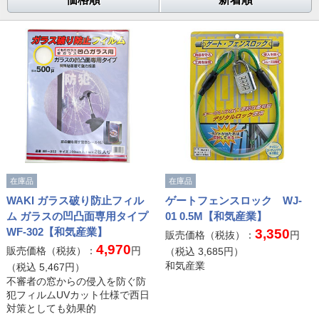
在庫品
在庫品
WAKI ガラス破り防止フィル
ゲートフェンスロック WJ-
ム ガラスの凹凸面専用タイプ
01 0.5M【和気産業】
WF-302【和気産業】
3,350
販売価格（税抜）：
円
4,970
販売価格（税抜）：
円
（税込
3,685
円）
和気産業
（税込
5,467
円）
不審者の窓からの侵入を防ぐ防
犯フィルムUVカット仕様で西日
対策としても効果的