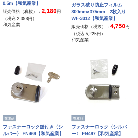
0.5m【和気産業】
ガラス破り防止フィルム
2,180
販売価格（税抜）：
円
300mm×375mm 2枚入り
WF-3012【和気産業】
（税込
2,398
円）
和気産業
4,750
販売価格（税抜）：
円
（税込
5,225
円）
和気産業
在庫品
在庫品
ファスナーロック鍵付き〈シ
ファスナーロック〈シルバ
ルバー〉 FN469【和気産業】
ー〉 FN467【和気産業】