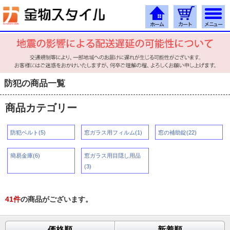
防犯の商品一覧
商品カテゴリー
防犯ベルト(5)
窓ガラス用フィルム(1)
窓の補助錠(22)
簡易金庫(6)
窓ガラス用目隠し用品
(3)
41
件
の商品がございます。
価格順
新着順