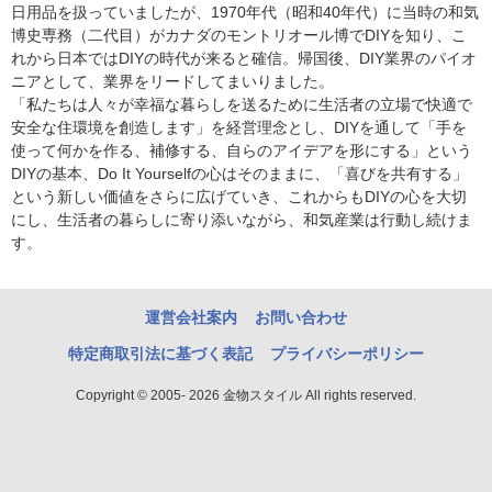
日用品を扱っていましたが、1970年代（昭和40年代）に当時の和気
博史専務（二代目）がカナダのモントリオール博でDIYを知り、こ
れから日本ではDIYの時代が来ると確信。帰国後、DIY業界のパイオ
ニアとして、業界をリードしてまいりました。
「私たちは人々が幸福な暮らしを送るために生活者の立場で快適で
安全な住環境を創造します」を経営理念とし、DIYを通して「手を
使って何かを作る、補修する、自らのアイデアを形にする」という
DIYの基本、Do It Yourselfの心はそのままに、「喜びを共有する」
という新しい価値をさらに広げていき、これからもDIYの心を大切
にし、生活者の暮らしに寄り添いながら、和気産業は行動し続けま
す。
運営会社案内
お問い合わせ
特定商取引法に基づく表記
プライバシーポリシー
Copyright © 2005- 2026 金物スタイル All rights reserved.