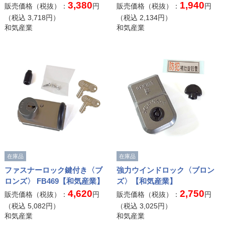
3,380
1,940
販売価格（税抜）：
円
販売価格（税抜）：
円
（税込
3,718
円）
（税込
2,134
円）
和気産業
和気産業
在庫品
在庫品
ファスナーロック鍵付き〈ブ
強力ウインドロック〈ブロン
ロンズ〉 FB469【和気産業】
ズ〉【和気産業】
4,620
2,750
販売価格（税抜）：
円
販売価格（税抜）：
円
（税込
5,082
円）
（税込
3,025
円）
和気産業
和気産業