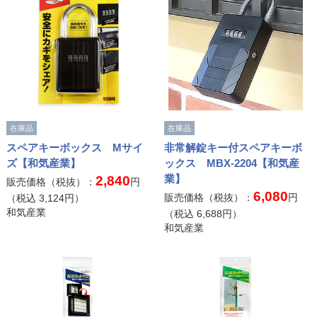
在庫品
在庫品
スペアキーボックス Mサイ
非常解錠キー付スペアキーボ
ズ【和気産業】
ックス MBX-2204【和気産
業】
2,840
販売価格（税抜）：
円
6,080
販売価格（税抜）：
円
（税込
3,124
円）
和気産業
（税込
6,688
円）
和気産業