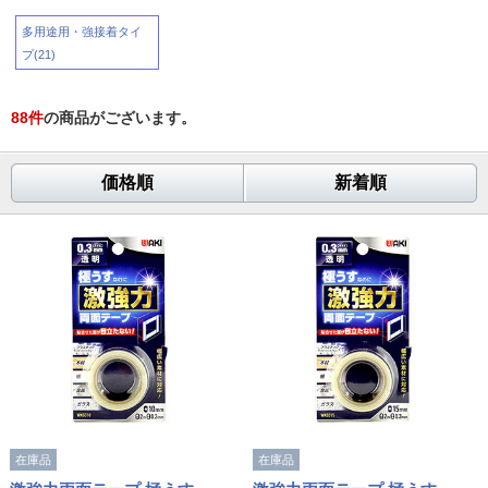
多用途用・強接着タイ
プ(21)
88
件
の商品がございます。
価格順
新着順
在庫品
在庫品