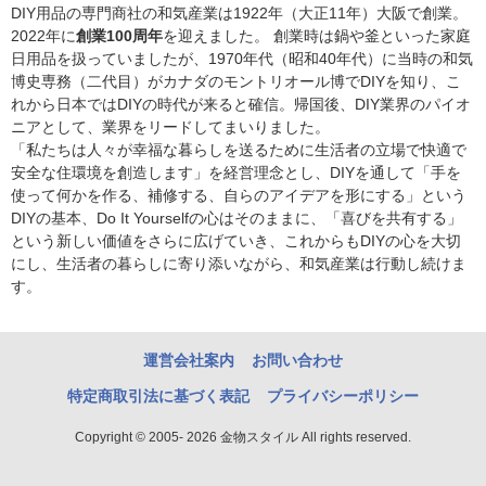
DIY用品の専門商社の和気産業は1922年（大正11年）大阪で創業。
2022年に
創業100周年
を迎えました。 創業時は鍋や釜といった家庭
日用品を扱っていましたが、1970年代（昭和40年代）に当時の和気
博史専務（二代目）がカナダのモントリオール博でDIYを知り、こ
れから日本ではDIYの時代が来ると確信。帰国後、DIY業界のパイオ
ニアとして、業界をリードしてまいりました。
「私たちは人々が幸福な暮らしを送るために生活者の立場で快適で
安全な住環境を創造します」を経営理念とし、DIYを通して「手を
使って何かを作る、補修する、自らのアイデアを形にする」という
DIYの基本、Do It Yourselfの心はそのままに、「喜びを共有する」
という新しい価値をさらに広げていき、これからもDIYの心を大切
にし、生活者の暮らしに寄り添いながら、和気産業は行動し続けま
す。
運営会社案内
お問い合わせ
特定商取引法に基づく表記
プライバシーポリシー
Copyright © 2005- 2026 金物スタイル All rights reserved.