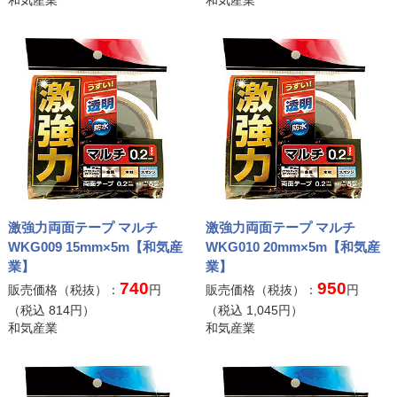
和気産業
和気産業
激強力両面テープ マルチ
激強力両面テープ マルチ
WKG009 15mm×5m【和気産
WKG010 20mm×5m【和気産
業】
業】
740
950
販売価格（税抜）：
円
販売価格（税抜）：
円
（税込
814
円）
（税込
1,045
円）
和気産業
和気産業