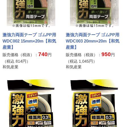
激強力両面テープ ゴムPP用
激強力両面テープ ゴムPP用
WDC002 15mm×20m【和気
WDC003 20mm×20m【和気
産業】
産業】
740
950
販売価格（税抜）：
円
販売価格（税抜）：
円
（税込
814
円）
（税込
1,045
円）
和気産業
和気産業