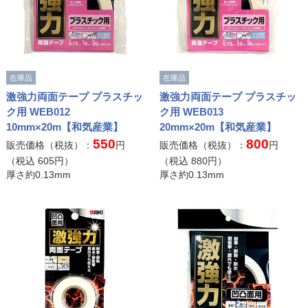
在庫品
在庫品
激強力両面テープ プラスチッ
激強力両面テープ プラスチッ
ク用 WEB012
ク用 WEB013
10mm×20m【和気産業】
20mm×20m【和気産業】
550
800
販売価格（税抜）：
円
販売価格（税抜）：
円
（税込
605
円）
（税込
880
円）
厚さ約0.13mm
厚さ約0.13mm