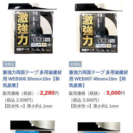
在庫品
在庫品
激強力両面テープ 多用途建材
激強力両面テープ 多用途建材
用 WEB006 30mm×10m【和
用 WEB007 40mm×10m【和
気産業】
気産業】
2,280
3,000
販売価格（税抜）：
円
販売価格（税抜）：
円
（税込
2,508
円）
（税込
3,300
円）
【防水性 ○】厚さ約1.1mm
【防水性 ○】厚さ約1.1mm