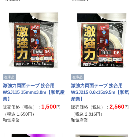
在庫品
在庫品
激強力両面テープ 接合用
激強力両面テープ 接合用
WSJ115 15mmx3.8m【和気産
WSJ215 0.6x15x9.5m【和気
業】
産業】
1,500
2,560
販売価格（税抜）：
円
販売価格（税抜）：
円
（税込
1,650
円）
（税込
2,816
円）
和気産業
和気産業