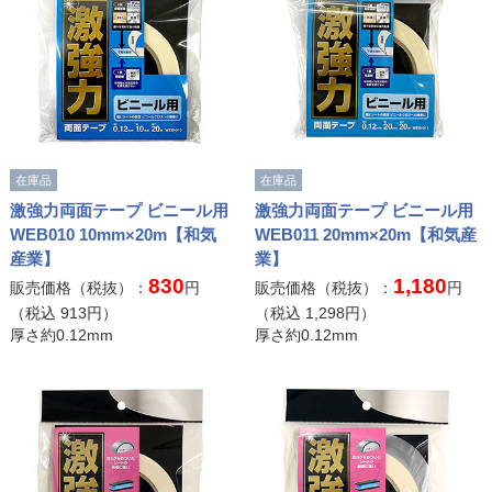
在庫品
在庫品
激強力両面テープ ビニール用
激強力両面テープ ビニール用
WEB010 10mm×20m【和気
WEB011 20mm×20m【和気産
産業】
業】
830
1,180
販売価格（税抜）：
円
販売価格（税抜）：
円
（税込
913
円）
（税込
1,298
円）
厚さ約0.12mm
厚さ約0.12mm