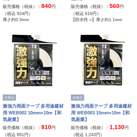
840
560
販売価格（税抜）：
円
販売価格（税抜）：
円
（税込
924
円）
（税込
616
円）
厚さ約0.3mm
【防水性 ○】厚さ約1.1mm
在庫品
在庫品
激強力両面テープ 多用途建材
激強力両面テープ 多用途建材
用 WEB002 10mm×10m【和
用 WEB003 15mm×10m【和
気産業】
気産業】
810
1,130
販売価格（税抜）：
円
販売価格（税抜）：
円
（税込
891
円）
（税込
1,243
円）