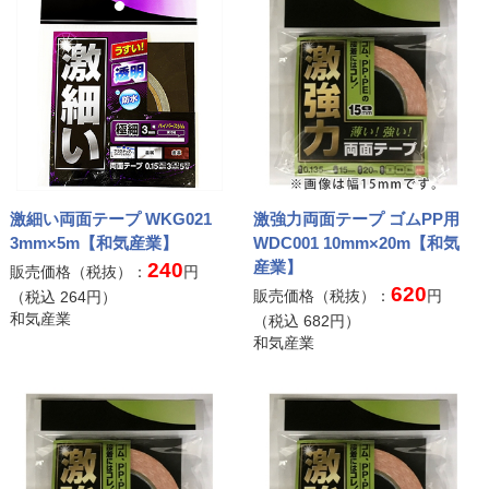
激細い両面テープ WKG021
激強力両面テープ ゴムPP用
3mm×5m【和気産業】
WDC001 10mm×20m【和気
産業】
240
販売価格（税抜）：
円
620
販売価格（税抜）：
円
（税込
264
円）
和気産業
（税込
682
円）
和気産業