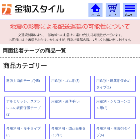
両面接着テープの商品一覧
商品カテゴリー
激強力両面テープ(45)
用途別・ゴム用(3)
用途別・建築用仮止め
タイプ(1)
アルミサッシ、ステン
用途別・激薄手(5)
用途別・シリコーンゴ
レスの表面保護テープ
ム用(2)
(2)
多用途用・厚手タイプ
多用途用・凹凸面用タ
多用途用・無溶剤タイ
(3)
イプ(3)
プ(6)