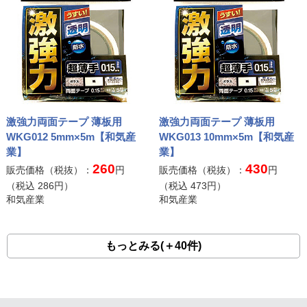
激強力両面テープ 薄板用
激強力両面テープ 薄板用
WKG012 5mm×5m【和気産
WKG013 10mm×5m【和気産
業】
業】
260
430
販売価格（税抜）：
円
販売価格（税抜）：
円
（税込
286
円）
（税込
473
円）
和気産業
和気産業
もっとみる(＋40件)