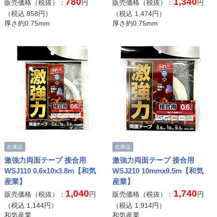
780
1,340
販売価格（税抜）：
円
販売価格（税抜）：
円
（税込
858
円）
（税込
1,474
円）
厚さ約0.75mm
厚さ約0.75mm
在庫品
在庫品
激強力両面テープ 接合用
激強力両面テープ 接合用
WSJ110 0.6x10x3.8m【和気
WSJ210 10mmx9.5m【和気
産業】
産業】
1,040
1,740
販売価格（税抜）：
円
販売価格（税抜）：
円
（税込
1,144
円）
（税込
1,914
円）
和気産業
和気産業