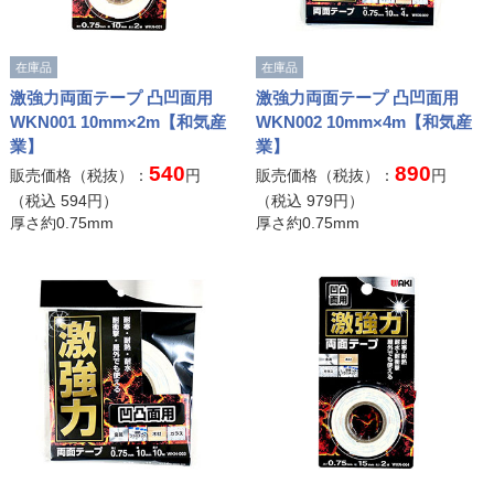
在庫品
在庫品
激強力両面テープ 凸凹面用
激強力両面テープ 凸凹面用
WKN001 10mm×2m【和気産
WKN002 10mm×4m【和気産
業】
業】
540
890
販売価格（税抜）：
円
販売価格（税抜）：
円
（税込
594
円）
（税込
979
円）
厚さ約0.75mm
厚さ約0.75mm