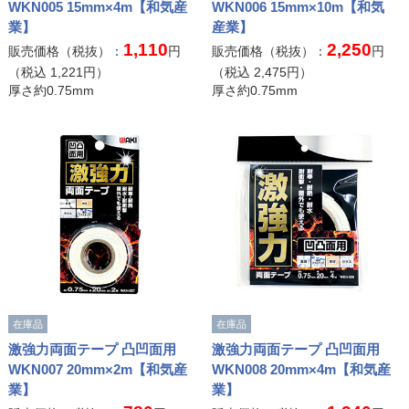
WKN005 15mm×4m【和気産
WKN006 15mm×10m【和気
業】
産業】
1,110
2,250
販売価格（税抜）：
円
販売価格（税抜）：
円
（税込
1,221
円）
（税込
2,475
円）
厚さ約0.75mm
厚さ約0.75mm
在庫品
在庫品
激強力両面テープ 凸凹面用
激強力両面テープ 凸凹面用
WKN007 20mm×2m【和気産
WKN008 20mm×4m【和気産
業】
業】