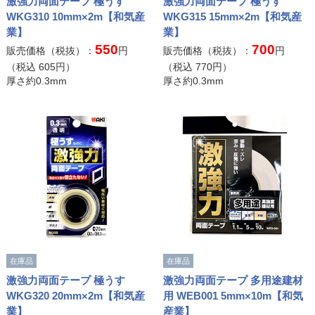
激強力両面テープ 極うす
激強力両面テープ 極うす
WKG310 10mm×2m【和気産
WKG315 15mm×2m【和気産
業】
業】
550
700
販売価格（税抜）：
円
販売価格（税抜）：
円
（税込
605
円）
（税込
770
円）
厚さ約0.3mm
厚さ約0.3mm
在庫品
在庫品
激強力両面テープ 極うす
激強力両面テープ 多用途建材
WKG320 20mm×2m【和気産
用 WEB001 5mm×10m【和気
業】
産業】