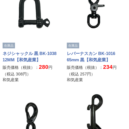
在庫品
在庫品
ネジシャックル 黒 BK-1038
レバーナスカン BK-1016
12MM【和気産業】
65mm 黒【和気産業】
280
234
販売価格（税抜）：
円
販売価格（税抜）：
円
（税込
308
円）
（税込
257
円）
和気産業
和気産業