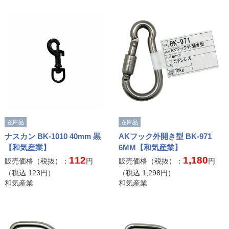
在庫品
在庫品
ナスカン BK-1010 40mm 黒
AKフック外開き型 BK-971
【和気産業】
6MM【和気産業】
112
1,180
販売価格（税抜）：
円
販売価格（税抜）：
円
（税込
123
円）
（税込
1,298
円）
和気産業
和気産業