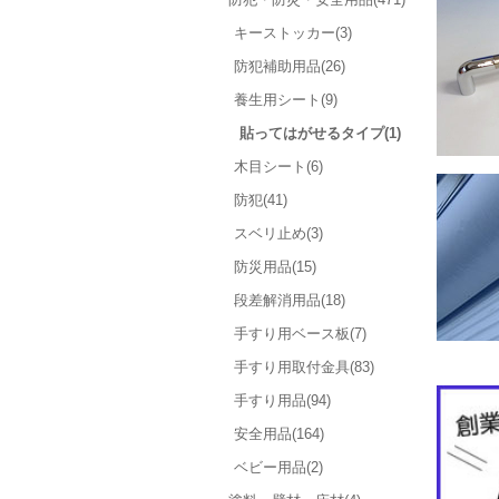
キーストッカー(3)
防犯補助用品(26)
養生用シート(9)
貼ってはがせるタイプ(1)
木目シート(6)
防犯(41)
スベリ止め(3)
防災用品(15)
段差解消用品(18)
手すり用ベース板(7)
手すり用取付金具(83)
手すり用品(94)
安全用品(164)
ベビー用品(2)