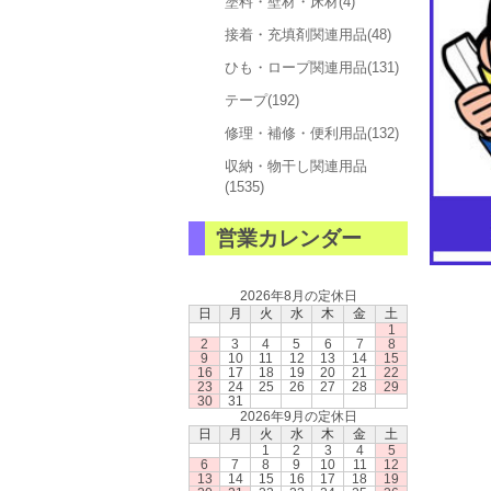
塗料・壁材・床材(4)
接着・充填剤関連用品(48)
ひも・ロープ関連用品(131)
テープ(192)
修理・補修・便利用品(132)
収納・物干し関連用品
(1535)
営業カレンダー
2026年8月の定休日
日
月
火
水
木
金
土
1
2
3
4
5
6
7
8
9
10
11
12
13
14
15
16
17
18
19
20
21
22
23
24
25
26
27
28
29
30
31
2026年9月の定休日
日
月
火
水
木
金
土
1
2
3
4
5
6
7
8
9
10
11
12
13
14
15
16
17
18
19