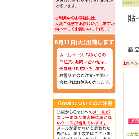
HOME
>
貼
1
件の商
はがせる