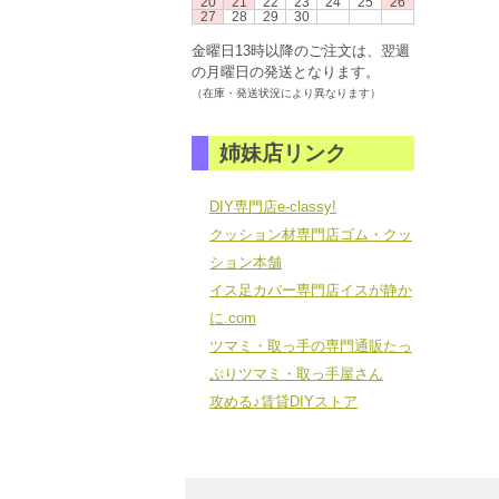
20
21
22
23
24
25
26
27
28
29
30
金曜日13時以降のご注文は、翌週
の月曜日の発送となります。
（在庫・発送状況により異なります）
姉妹店リンク
DIY専門店e-classy!
クッション材専門店ゴム・クッ
ション本舗
イス足カバー専門店イスが静か
に.com
ツマミ・取っ手の専門通販たっ
ぷりツマミ・取っ手屋さん
攻める♪賃貸DIYストア