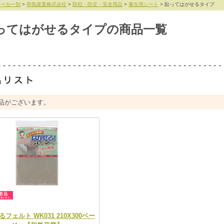
メーカー別
>
和気産業株式会社
>
防犯・防災・安全用品
>
養生用シート
> 貼ってはがせるタイプ
ってはがせるタイプの商品一覧
品がございます。
フェルト WK031 210X300ベー