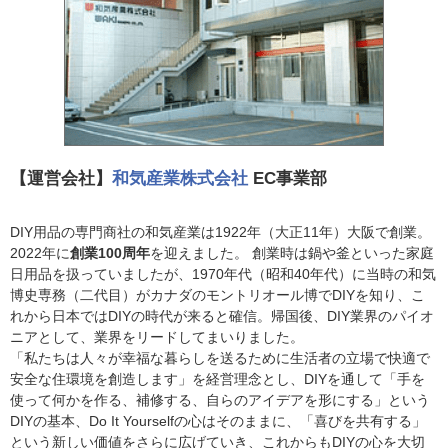
【運営会社】
和気産業株式会社
EC事業部
DIY用品の専門商社の和気産業は1922年（大正11年）大阪で創業。
2022年に
創業100周年
を迎えました。 創業時は鍋や釜といった家庭
日用品を扱っていましたが、1970年代（昭和40年代）に当時の和気
博史専務（二代目）がカナダのモントリオール博でDIYを知り、こ
れから日本ではDIYの時代が来ると確信。帰国後、DIY業界のパイオ
ニアとして、業界をリードしてまいりました。
「私たちは人々が幸福な暮らしを送るために生活者の立場で快適で
安全な住環境を創造します」を経営理念とし、DIYを通して「手を
使って何かを作る、補修する、自らのアイデアを形にする」という
DIYの基本、Do It Yourselfの心はそのままに、「喜びを共有する」
という新しい価値をさらに広げていき、これからもDIYの心を大切