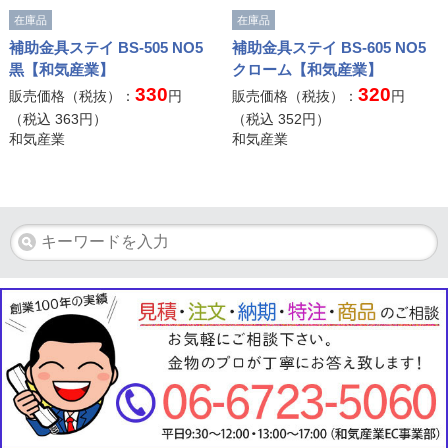
在庫品
在庫品
補助金具ステイ BS-505 NO5
補助金具ステイ BS-605 NO5
黒【和気産業】
クローム【和気産業】
330
320
販売価格（税抜）：
円
販売価格（税抜）：
円
（税込
363
円）
（税込
352
円）
和気産業
和気産業