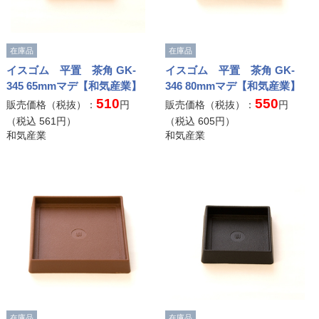
在庫品
在庫品
イスゴム 平置 茶角 GK-
イスゴム 平置 茶角 GK-
345 65mmマデ【和気産業】
346 80mmマデ【和気産業】
510
550
販売価格（税抜）：
円
販売価格（税抜）：
円
（税込
561
円）
（税込
605
円）
和気産業
和気産業
在庫品
在庫品