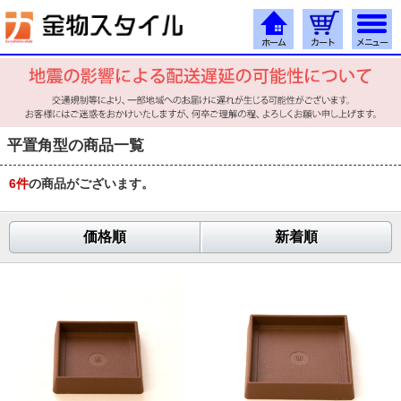
平置角型の商品一覧
6
件
の商品がございます。
価格順
新着順