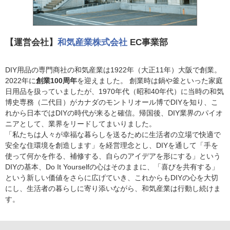
【運営会社】
和気産業株式会社
EC事業部
DIY用品の専門商社の和気産業は1922年（大正11年）大阪で創業。
2022年に
創業100周年
を迎えました。 創業時は鍋や釜といった家庭
日用品を扱っていましたが、1970年代（昭和40年代）に当時の和気
博史専務（二代目）がカナダのモントリオール博でDIYを知り、こ
れから日本ではDIYの時代が来ると確信。帰国後、DIY業界のパイオ
ニアとして、業界をリードしてまいりました。
「私たちは人々が幸福な暮らしを送るために生活者の立場で快適で
安全な住環境を創造します」を経営理念とし、DIYを通して「手を
使って何かを作る、補修する、自らのアイデアを形にする」という
DIYの基本、Do It Yourselfの心はそのままに、「喜びを共有する」
という新しい価値をさらに広げていき、これからもDIYの心を大切
にし、生活者の暮らしに寄り添いながら、和気産業は行動し続けま
す。