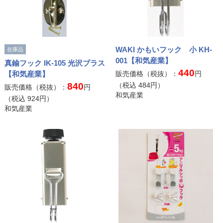
WAKI かもいフック 小 KH-
在庫品
001【和気産業】
真鍮フック IK-105 光沢ブラス
440
【和気産業】
販売価格（税抜）：
円
840
（税込
484
円）
販売価格（税抜）：
円
和気産業
（税込
924
円）
和気産業