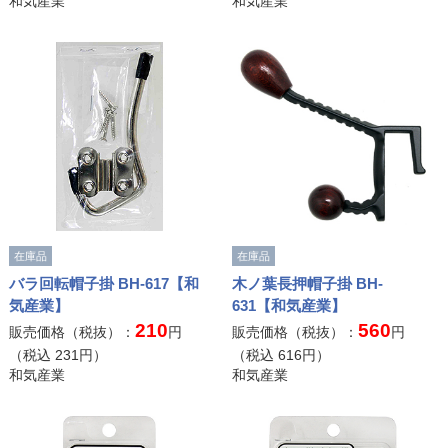
和気産業
和気産業
在庫品
在庫品
バラ回転帽子掛 BH-617【和
木ノ葉長押帽子掛 BH-
気産業】
631【和気産業】
210
560
販売価格（税抜）：
円
販売価格（税抜）：
円
（税込
231
円）
（税込
616
円）
和気産業
和気産業