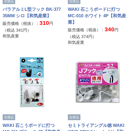
在庫品
在庫品
バラアルミL型フック BK-377
WAKI 石こうボードに打つ
35MM シロ【和気産業】
MC-010 ホワイト 4P【和気産
業】
310
販売価格（税抜）：
円
340
販売価格（税抜）：
円
（税込
341
円）
和気産業
（税込
374
円）
和気産業
在庫品
在庫品
WAKI 石こうボードに打つ
セミトライアングル徳 WAKI