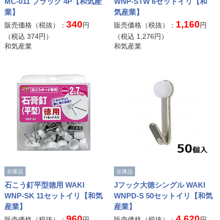
MC-011 ブラック 4P【和気産
WNP-STW 6セットイリ【和
業】
気産業】
340
1,160
販売価格（税抜）：
円
販売価格（税抜）：
円
（税込
374
円）
（税込
1,276
円）
和気産業
和気産業
在庫品
在庫品
石こう釘平型徳用 WAKI
Jフック大徳シングル WAKI
WNP-SK 11セットイリ【和気
WNPD-S 50セットイリ【和気
産業】
産業】
960
4,620
販売価格（税抜）：
円
販売価格（税抜）：
円