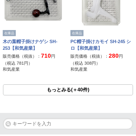
在庫品
在庫品
木の葉帽子掛けナゲシ SH-
PC帽子掛けカモイ SH-245 シ
253【和気産業】
ロ【和気産業】
710
280
販売価格（税抜）：
円
販売価格（税抜）：
円
（税込
781
円）
（税込
308
円）
和気産業
和気産業
もっとみる(＋40件)