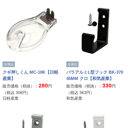
在庫品
在庫品
クギ押しくん MC-10K【日軽
バラアルミL型フック BK-370
産業】
45MM クロ【和気産業】
280
330
販売価格（税抜）：
円
販売価格（税抜）：
円
（税込
308
円）
（税込
363
円）
日軽産業
和気産業