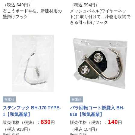
（税込
649
円）
（税込
594
円）
石こうボードや柱、新建材用の
メッシュパネル(ワイヤーネッ
壁掛けフック
ト)に取り付けて、小物を収納で
きる引っ掛けフック
在庫品
在庫品
ステンフック BH-170 TYPE-
バラ回転コート掛袋入 BH-
1【和気産業】
618【和気産業】
830
140
販売価格（税抜）：
円
販売価格（税抜）：
円
（税込
913
円）
（税込
154
円）