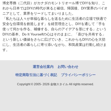
博史専務（二代目）がカナダのモントリオール博でDIYを知り、こ
れから日本ではDIYの時代が来ると確信。帰国後、DIY業界のパイオ
ニアとして、業界をリードしてまいりました。
「私たちは人々が幸福な暮らしを送るために生活者の立場で快適で
安全な住環境を創造します」を経営理念とし、DIYを通して「手を
使って何かを作る、補修する、自らのアイデアを形にする」という
DIYの基本、Do It Yourselfの心はそのままに、「喜びを共有する」
という新しい価値をさらに広げていき、これからもDIYの心を大切
にし、生活者の暮らしに寄り添いながら、和気産業は行動し続けま
す。
運営会社案内
お問い合わせ
特定商取引法に基づく表記
プライバシーポリシー
Copyright © 2005- 2026 金物スタイル All rights reserved.