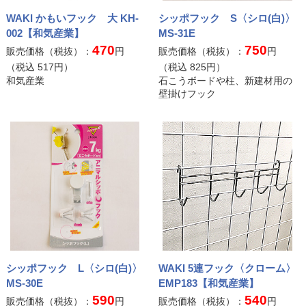
WAKI かもいフック 大 KH-
シッポフック S〈シロ(白)〉
002【和気産業】
MS-31E
470
750
販売価格（税抜）：
円
販売価格（税抜）：
円
（税込
517
円）
（税込
825
円）
和気産業
石こうボードや柱、新建材用の
壁掛けフック
シッポフック L〈シロ(白)〉
WAKI 5連フック〈クローム〉
MS-30E
EMP183【和気産業】
590
540
販売価格（税抜）：
円
販売価格（税抜）：
円