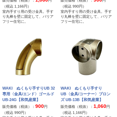
販売価格（税抜）：
円
販売価格（税抜）：
円
（税込
1,166
円）
（税込
990
円）
室内手すり用の受け金具。手す
室内手すり用の受け金具。手す
り丸棒を壁に固定して、バリア
り丸棒を壁に固定して、バリア
フリー住宅に。
フリー住宅に。
WAKI ぬくもり手すりUB 32
WAKI ぬくもり手すり
専用〈金具/エンド〉ゴールド
UB〈金具/コーナー〉ブロン
UB-24G【和気産業】
ズ UB-13B【和気産業】
900
1,060
販売価格（税抜）：
円
販売価格（税抜）：
円
（税込
990
円）
（税込
1,166
円）