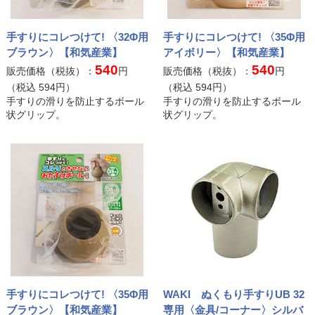
手すりにコレつけて! 〈32Φ用
手すりにコレつけて! 〈35Φ用
ブラウン〉【和気産業】
アイボリー〉【和気産業】
540
540
販売価格（税抜）：
円
販売価格（税抜）：
円
（税込
594
円）
（税込
594
円）
手すりの滑りを防止するボール
手すりの滑りを防止するボール
状グリップ。
状グリップ。
手すりにコレつけて! 〈35Φ用
WAKI ぬくもり手すりUB 32
ブラウン〉【和気産業】
専用〈金具/コーナー〉シルバ