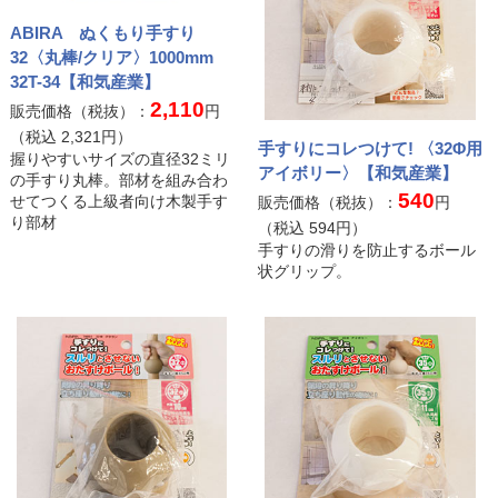
ABIRA ぬくもり手すり
32〈丸棒/クリア〉1000mm
32T-34【和気産業】
2,110
販売価格（税抜）：
円
（税込
2,321
円）
手すりにコレつけて! 〈32Φ用
握りやすいサイズの直径32ミリ
アイボリー〉【和気産業】
の手すり丸棒。部材を組み合わ
540
せてつくる上級者向け木製手す
販売価格（税抜）：
円
り部材
（税込
594
円）
手すりの滑りを防止するボール
状グリップ。