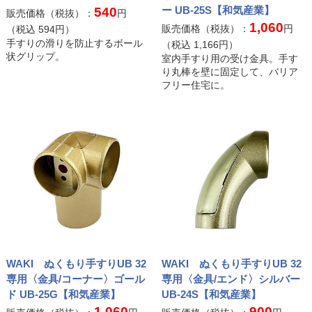
ー UB-25S【和気産業】
540
販売価格（税抜）：
円
1,060
販売価格（税抜）：
円
（税込
594
円）
手すりの滑りを防止するボール
（税込
1,166
円）
状グリップ。
室内手すり用の受け金具。手す
り丸棒を壁に固定して、バリア
フリー住宅に。
WAKI ぬくもり手すりUB 32
WAKI ぬくもり手すりUB 32
専用〈金具/コーナー〉ゴール
専用〈金具/エンド〉シルバー
ド UB-25G【和気産業】
UB-24S【和気産業】
1,060
900