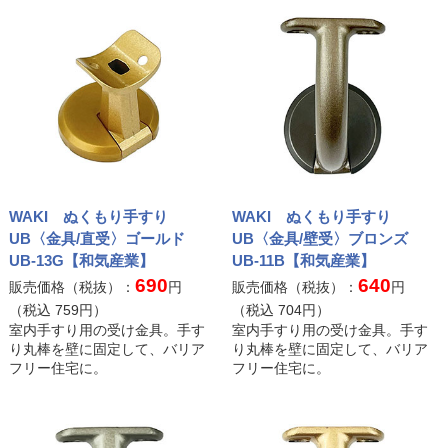
WAKI ぬくもり手すり
WAKI ぬくもり手すり
UB〈金具/直受〉ゴールド
UB〈金具/壁受〉ブロンズ
UB-13G【和気産業】
UB-11B【和気産業】
690
640
販売価格（税抜）：
円
販売価格（税抜）：
円
（税込
759
円）
（税込
704
円）
室内手すり用の受け金具。手す
室内手すり用の受け金具。手す
り丸棒を壁に固定して、バリア
り丸棒を壁に固定して、バリア
フリー住宅に。
フリー住宅に。