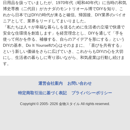
日用品を扱っていましたが、1970年代（昭和40年代）に当時の和気
博史専務（二代目）がカナダのモントリオール博でDIYを知り、こ
れから日本ではDIYの時代が来ると確信。帰国後、DIY業界のパイオ
ニアとして、業界をリードしてまいりました。
「私たちは人々が幸福な暮らしを送るために生活者の立場で快適で
安全な住環境を創造します」を経営理念とし、DIYを通して「手を
使って何かを作る、補修する、自らのアイデアを形にする」という
DIYの基本、Do It Yourselfの心はそのままに、「喜びを共有する」
という新しい価値をさらに広げていき、これからもDIYの心を大切
にし、生活者の暮らしに寄り添いながら、和気産業は行動し続けま
す。
運営会社案内
お問い合わせ
特定商取引法に基づく表記
プライバシーポリシー
Copyright © 2005- 2026 金物スタイル All rights reserved.