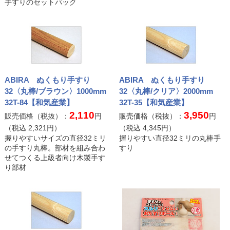
手すりのセットパック
ABIRA ぬくもり手すり
ABIRA ぬくもり手すり
32〈丸棒/ブラウン〉1000mm
32〈丸棒/クリア〉2000mm
32T-84【和気産業】
32T-35【和気産業】
2,110
3,950
販売価格（税抜）：
円
販売価格（税抜）：
円
（税込
2,321
円）
（税込
4,345
円）
握りやすいサイズの直径32ミリ
握りやすい直径32ミリの丸棒手
の手すり丸棒。部材を組み合わ
すり
せてつくる上級者向け木製手す
り部材