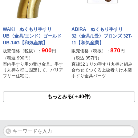
WAKI ぬくもり手すり
ABIRA ぬくもり手すり
UB〈金具/エンド〉ゴールド
32〈金具/L受〉ブロンズ 32T-
UB-14G【和気産業】
11【和気産業】
900
870
販売価格（税抜）：
円
販売価格（税抜）：
円
（税込
990
円）
（税込
957
円）
室内手すり用の受け金具。手す
直径32ミリの手すり丸棒と組み
り丸棒を壁に固定して、バリア
合わせてつくる上級者向け木製
フリー住宅に。
手すり金具パーツ
もっとみる(＋40件)