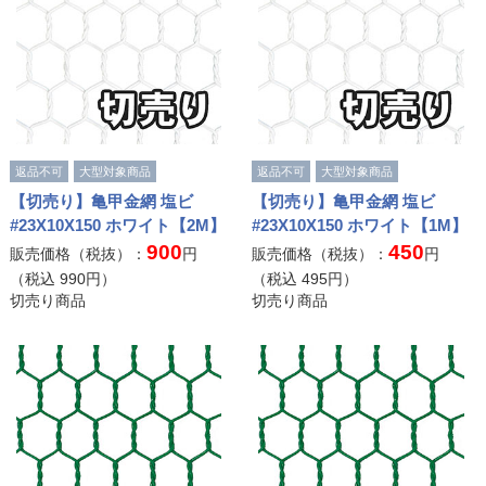
返品不可
大型対象商品
返品不可
大型対象商品
【切売り】亀甲金網 塩ビ
【切売り】亀甲金網 塩ビ
#23X10X150 ホワイト【2M】
#23X10X150 ホワイト【1M】
900
450
販売価格（税抜）：
円
販売価格（税抜）：
円
（税込
990
円）
（税込
495
円）
切売り商品
切売り商品