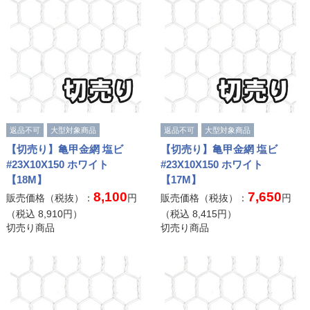
返品不可
大型対象商品
返品不可
大型対象商品
【切売り】亀甲金網 塩ビ
【切売り】亀甲金網 塩ビ
#23X10X150 ホワイト
#23X10X150 ホワイト
【18M】
【17M】
8,100
7,650
販売価格（税抜）：
円
販売価格（税抜）：
円
（税込
8,910
円）
（税込
8,415
円）
切売り商品
切売り商品