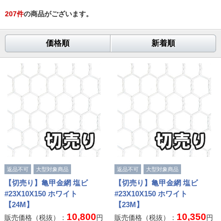
207
件
の商品がございます。
価格順
新着順
返品不可
大型対象商品
返品不可
大型対象商品
【切売り】亀甲金網 塩ビ
【切売り】亀甲金網 塩ビ
#23X10X150 ホワイト
#23X10X150 ホワイト
【24M】
【23M】
10,800
10,350
販売価格（税抜）：
円
販売価格（税抜）：
円