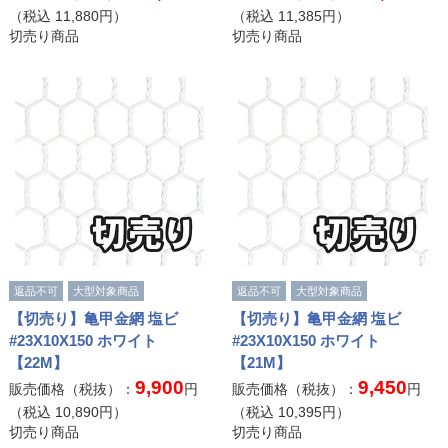
（税込
11,880
円）
（税込
11,385
円）
切売り商品
切売り商品
返品不可
大型対象商品
返品不可
大型対象商品
【切売り】亀甲金網 塩ビ
【切売り】亀甲金網 塩ビ
#23X10X150 ホワイト
#23X10X150 ホワイト
【22M】
【21M】
9,900
9,450
販売価格（税抜）：
円
販売価格（税抜）：
円
（税込
10,890
円）
（税込
10,395
円）
切売り商品
切売り商品