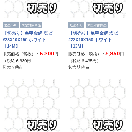
返品不可
大型対象商品
返品不可
大型対象商品
【切売り】亀甲金網 塩ビ
【切売り】亀甲金網 塩ビ
#23X10X150 ホワイト
#23X10X150 ホワイト
【14M】
【13M】
6,300
5,850
販売価格（税抜）：
円
販売価格（税抜）：
円
（税込
6,930
円）
（税込
6,435
円）
切売り商品
切売り商品