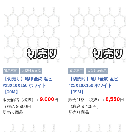
返品不可
大型対象商品
返品不可
大型対象商品
【切売り】亀甲金網 塩ビ
【切売り】亀甲金網 塩ビ
#23X10X150 ホワイト
#23X10X150 ホワイト
【20M】
【19M】
9,000
8,550
販売価格（税抜）：
円
販売価格（税抜）：
円
（税込
9,900
円）
（税込
9,405
円）
切売り商品
切売り商品