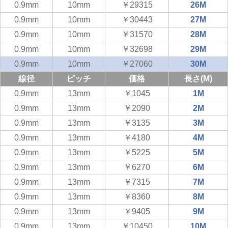
0.9mm
10mm
￥29315
26M
0.9mm
10mm
￥30443
27M
0.9mm
10mm
￥31570
28M
0.9mm
10mm
￥32698
29M
0.9mm
10mm
￥27060
30M
線径
ピッチ
価格
長さ(M)
0.9mm
13mm
￥1045
1M
0.9mm
13mm
￥2090
2M
0.9mm
13mm
￥3135
3M
0.9mm
13mm
￥4180
4M
0.9mm
13mm
￥5225
5M
0.9mm
13mm
￥6270
6M
0.9mm
13mm
￥7315
7M
0.9mm
13mm
￥8360
8M
0.9mm
13mm
￥9405
9M
0.9mm
13mm
￥10450
10M