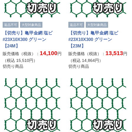
返品不可
大型対象商品
返品不可
大型対象商品
【切売り】亀甲金網 塩ビ
【切売り】亀甲金網 塩ビ
#23X10X300 グリーン
#23X10X300 グリーン
【24M】
【23M】
14,100
13,513
販売価格（税抜）：
円
販売価格（税抜）：
円
（税込
15,510
円）
（税込
14,864
円）
切売り商品
切売り商品