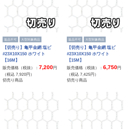
返品不可
大型対象商品
返品不可
大型対象商品
【切売り】亀甲金網 塩ビ
【切売り】亀甲金網 塩ビ
#23X10X150 ホワイト
#23X10X150 ホワイト
【16M】
【15M】
7,200
6,750
販売価格（税抜）：
円
販売価格（税抜）：
円
（税込
7,920
円）
（税込
7,425
円）
切売り商品
切売り商品