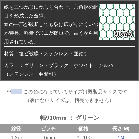
線を三つねじにねじり合わせ、六角形の網
目を形成した金網。
線の一部が破断しても裂け広がりにくいの
が特長。軽量で加工が簡単で、古くから利
用されている。
材質：塩ビ被膜・ステンレス・亜鉛引
カラー：グリーン・ブラック・ホワイト・シルバー
（ステンレス・亜鉛引）
※
この色になっているサイズは既製品サイズです。
（表にないサイズは、切売できません）
幅910mm ： グリーン
線径
ピッチ
価格
長さ(M)
1.2m
16mm
￥1100
1M