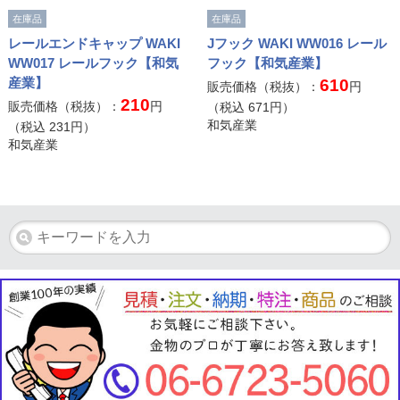
在庫品
在庫品
レールエンドキャップ WAKI
Jフック WAKI WW016 レール
WW017 レールフック【和気
フック【和気産業】
産業】
610
販売価格（税抜）：
円
210
販売価格（税抜）：
円
（税込
671
円）
和気産業
（税込
231
円）
和気産業