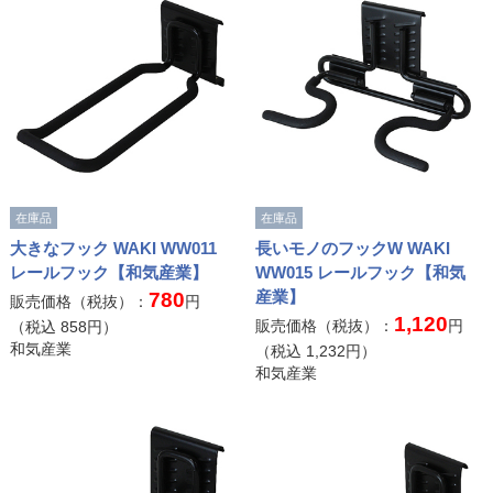
在庫品
在庫品
大きなフック WAKI WW011
長いモノのフックW WAKI
レールフック【和気産業】
WW015 レールフック【和気
産業】
780
販売価格（税抜）：
円
1,120
販売価格（税抜）：
円
（税込
858
円）
和気産業
（税込
1,232
円）
和気産業