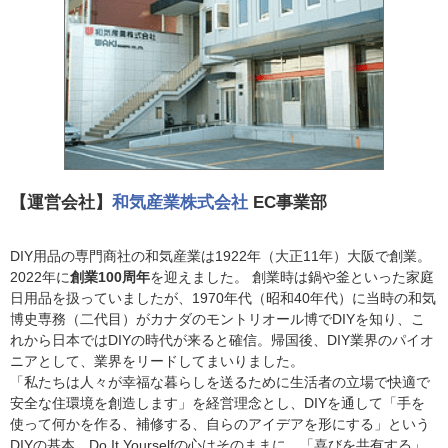
【運営会社】
和気産業株式会社
EC事業部
DIY用品の専門商社の和気産業は1922年（大正11年）大阪で創業。
2022年に
創業100周年
を迎えました。 創業時は鍋や釜といった家庭
日用品を扱っていましたが、1970年代（昭和40年代）に当時の和気
博史専務（二代目）がカナダのモントリオール博でDIYを知り、こ
れから日本ではDIYの時代が来ると確信。帰国後、DIY業界のパイオ
ニアとして、業界をリードしてまいりました。
「私たちは人々が幸福な暮らしを送るために生活者の立場で快適で
安全な住環境を創造します」を経営理念とし、DIYを通して「手を
使って何かを作る、補修する、自らのアイデアを形にする」という
DIYの基本、Do It Yourselfの心はそのままに、「喜びを共有する」