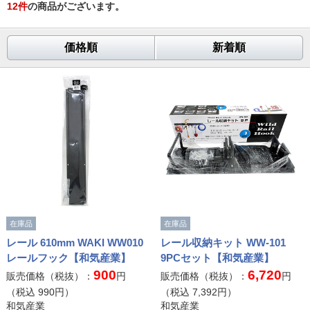
12
件
の商品がございます。
価格順
新着順
在庫品
在庫品
レール 610mm WAKI WW010
レール収納キット WW-101
レールフック【和気産業】
9PCセット【和気産業】
900
6,720
販売価格（税抜）：
円
販売価格（税抜）：
円
（税込
990
円）
（税込
7,392
円）
和気産業
和気産業