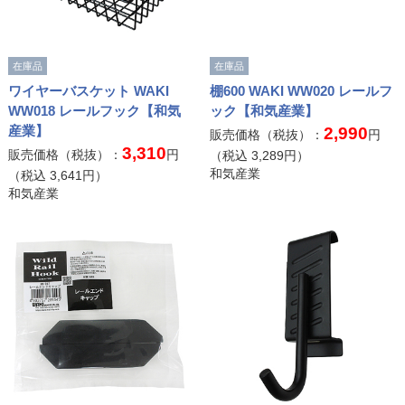
在庫品
在庫品
ワイヤーバスケット WAKI
棚600 WAKI WW020 レールフ
WW018 レールフック【和気
ック【和気産業】
産業】
2,990
販売価格（税抜）：
円
3,310
販売価格（税抜）：
円
（税込
3,289
円）
和気産業
（税込
3,641
円）
和気産業