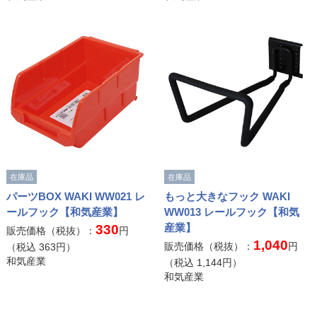
在庫品
在庫品
パーツBOX WAKI WW021 レ
もっと大きなフック WAKI
ールフック【和気産業】
WW013 レールフック【和気
産業】
330
販売価格（税抜）：
円
1,040
販売価格（税抜）：
円
（税込
363
円）
和気産業
（税込
1,144
円）
和気産業