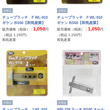
在庫品
在庫品
チューブラッチ F WL-910
チューブラッチ F WL-910
ギケン BS50【和気産業】
ギケン BS50【和気産業】
1,050
1,050
販売価格（税抜）：
円
販売価格（税抜）：
円
（税込
1,155
円）
（税込
1,155
円）
和気産業
和気産業
在庫品
在庫品
チューブラッチ J WL-916
WR-228 ラッチ BS60 オール