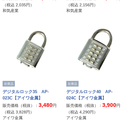
（税込
2,035
円）
（税込
2,156
円）
和気産業
和気産業
在庫品
在庫品
デジタルロック35 AP-
デジタルロック40 AP-
023C【アイワ金属】
024C【アイワ金属】
3,480
3,900
販売価格（税抜）：
円
販売価格（税抜）：
円
（税込
3,828
円）
（税込
4,290
円）
アイワ金属
アイワ金属