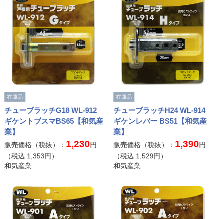
在庫品
在庫品
チューブラッチG18 WL-912
チューブラッチH24 WL-914
ギケントブスマBS65【和気産
ギケンレバー BS51【和気産
業】
業】
1,230
1,390
販売価格（税抜）：
円
販売価格（税抜）：
円
（税込
1,353
円）
（税込
1,529
円）
和気産業
和気産業