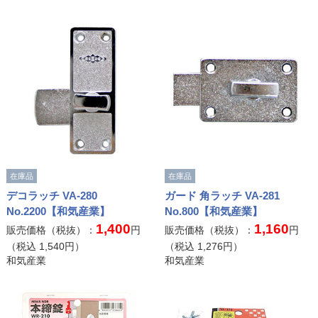
在庫品
在庫品
デコラッチ VA-280
ガード 角ラッチ VA-281
No.2200【和気産業】
No.800【和気産業】
1,400
1,160
販売価格（税抜）：
円
販売価格（税抜）：
円
（税込
1,540
円）
（税込
1,276
円）
和気産業
和気産業