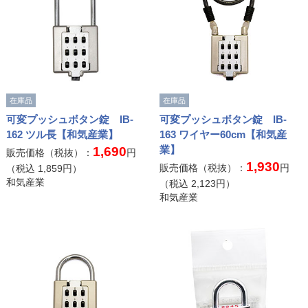
在庫品
在庫品
可変プッシュボタン錠 IB-
可変プッシュボタン錠 IB-
162 ツル長【和気産業】
163 ワイヤー60cm【和気産
業】
1,690
販売価格（税抜）：
円
1,930
販売価格（税抜）：
円
（税込
1,859
円）
和気産業
（税込
2,123
円）
和気産業