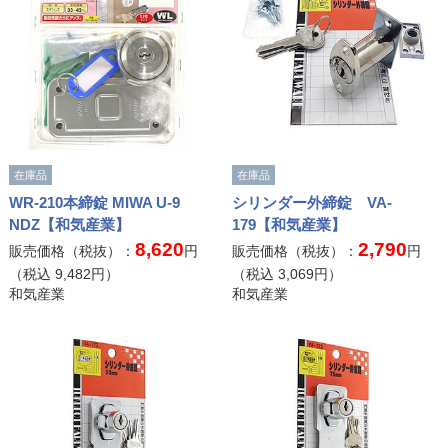
在庫品
在庫品
WR-210本締錠 MIWA U-9
シリンダー外締錠 VA-
NDZ【和気産業】
179【和気産業】
8,620
2,790
販売価格（税抜）：
円
販売価格（税抜）：
円
（税込
9,482
円）
（税込
3,069
円）
和気産業
和気産業