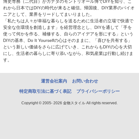
博史専務（二代目）がカナダのモントリオール博でDIYを知り、こ
れから日本ではDIYの時代が来ると確信。帰国後、DIY業界のパイオ
ニアとして、業界をリードしてまいりました。
「私たちは人々が幸福な暮らしを送るために生活者の立場で快適で
安全な住環境を創造します」を経営理念とし、DIYを通して「手を
使って何かを作る、補修する、自らのアイデアを形にする」という
DIYの基本、Do It Yourselfの心はそのままに、「喜びを共有する」
という新しい価値をさらに広げていき、これからもDIYの心を大切
にし、生活者の暮らしに寄り添いながら、和気産業は行動し続けま
す。
運営会社案内
お問い合わせ
特定商取引法に基づく表記
プライバシーポリシー
Copyright © 2005- 2026 金物スタイル All rights reserved.