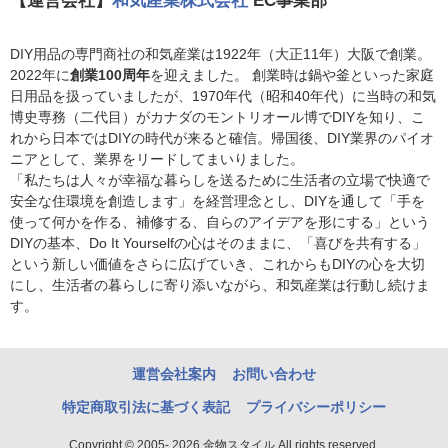
【運営会社】
和気産業株式会社
EC事業部
DIY用品の専門商社の和気産業は1922年（大正11年）大阪で創業。
2022年に
創業100周年
を迎えました。 創業時は鍋や釜といった家庭
日用品を扱っていましたが、1970年代（昭和40年代）に当時の和気
博史専務（二代目）がカナダのモントリオール博でDIYを知り、こ
れから日本ではDIYの時代が来ると確信。帰国後、DIY業界のパイオ
ニアとして、業界をリードしてまいりました。
「私たちは人々が幸福な暮らしを送るために生活者の立場で快適で
安全な住環境を創造します」を経営理念とし、DIYを通して「手を
使って何かを作る、補修する、自らのアイデアを形にする」という
DIYの基本、Do It Yourselfの心はそのままに、「喜びを共有する」
という新しい価値をさらに広げていき、これからもDIYの心を大切
にし、生活者の暮らしに寄り添いながら、和気産業は行動し続けま
す。
運営会社案内
お問い合わせ
特定商取引法に基づく表記
プライバシーポリシー
Copyright © 2005- 2026 金物スタイル All rights reserved.