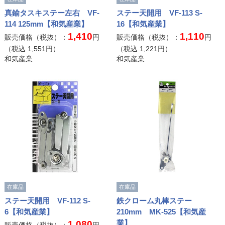
真鍮タスキステー左右 VF-
ステー天開用 VF-113 S-
114 125mm【和気産業】
16【和気産業】
1,410
1,110
販売価格（税抜）：
円
販売価格（税抜）：
円
（税込
1,551
円）
（税込
1,221
円）
和気産業
和気産業
在庫品
在庫品
ステー天開用 VF-112 S-
鉄クローム丸棒ステー
6【和気産業】
210mm MK-525【和気産
業】
1,080