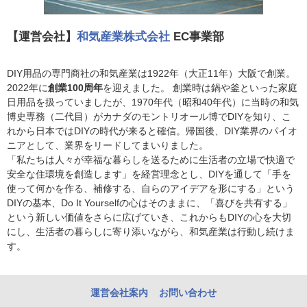
【運営会社】
和気産業株式会社
EC事業部
DIY用品の専門商社の和気産業は1922年（大正11年）大阪で創業。
2022年に
創業100周年
を迎えました。 創業時は鍋や釜といった家庭
日用品を扱っていましたが、1970年代（昭和40年代）に当時の和気
博史専務（二代目）がカナダのモントリオール博でDIYを知り、こ
れから日本ではDIYの時代が来ると確信。帰国後、DIY業界のパイオ
ニアとして、業界をリードしてまいりました。
「私たちは人々が幸福な暮らしを送るために生活者の立場で快適で
安全な住環境を創造します」を経営理念とし、DIYを通して「手を
使って何かを作る、補修する、自らのアイデアを形にする」という
DIYの基本、Do It Yourselfの心はそのままに、「喜びを共有する」
という新しい価値をさらに広げていき、これからもDIYの心を大切
にし、生活者の暮らしに寄り添いながら、和気産業は行動し続けま
す。
運営会社案内
お問い合わせ