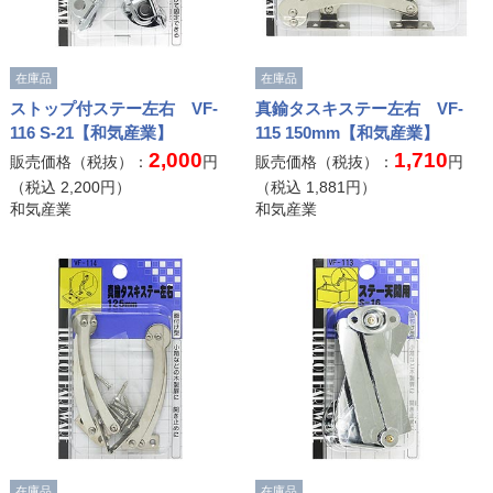
在庫品
在庫品
ストップ付ステー左右 VF-
真鍮タスキステー左右 VF-
116 S-21【和気産業】
115 150mm【和気産業】
2,000
1,710
販売価格（税抜）：
円
販売価格（税抜）：
円
（税込
2,200
円）
（税込
1,881
円）
和気産業
和気産業
在庫品
在庫品