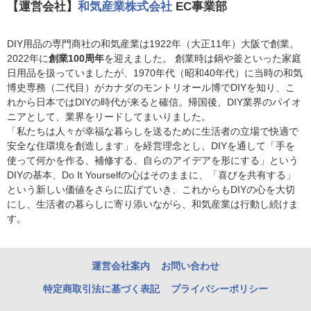
【運営会社】
和気産業株式会社
EC事業部
DIY用品の専門商社の和気産業は1922年（大正11年）大阪で創業。
2022年に
創業100周年
を迎えました。 創業時は鍋や釜といった家庭
日用品を扱っていましたが、1970年代（昭和40年代）に当時の和気
博史専務（二代目）がカナダのモントリオール博でDIYを知り、こ
れから日本ではDIYの時代が来ると確信。帰国後、DIY業界のパイオ
ニアとして、業界をリードしてまいりました。
「私たちは人々が幸福な暮らしを送るために生活者の立場で快適で
安全な住環境を創造します」を経営理念とし、DIYを通して「手を
使って何かを作る、補修する、自らのアイデアを形にする」という
DIYの基本、Do It Yourselfの心はそのままに、「喜びを共有する」
という新しい価値をさらに広げていき、これからもDIYの心を大切
にし、生活者の暮らしに寄り添いながら、和気産業は行動し続けま
す。
運営会社案内
お問い合わせ
特定商取引法に基づく表記
プライバシーポリシー