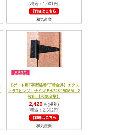
（税込：1,001円）
和気産業
ス
【ゲート用T字型蝶番/丁番金具】エクス
M
トラTヒンジ Lサイズ BH-328 150MM 2
枚組 【和気産業】
2,420
(税別)
円
（税込：2,662円）
和気産業