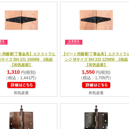
ト用蝶番/丁番金具】エクストラヒ
【ゲート用蝶番/丁番金具】エクストラ
Sサイズ BH-331 100MM 2枚組
ンジ Mサイズ BH-332 125MM 2枚組
【和気産業】
【和気産業】
1,310
1,550
(税別)
(税別)
円
円
（税込：1,441円）
（税込：1,705円）
和気産業
和気産業