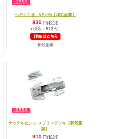
ヘの字丁番 VF-085【和気産業】
830
(税別)
円
（税込：913円）
和気産業
ナックルヒンジ スプリングツキ【和気産
業】
910
(税別)
円