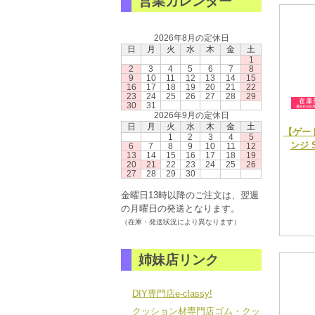
営業カレンダー
2026年8月の定休日
日
月
火
水
木
金
土
1
2
3
4
5
6
7
8
9
10
11
12
13
14
15
16
17
18
19
20
21
22
23
24
25
26
27
28
29
30
31
2026年9月の定休日
日
月
火
水
木
金
土
【ゲー
1
2
3
4
5
ンジ 
6
7
8
9
10
11
12
13
14
15
16
17
18
19
20
21
22
23
24
25
26
27
28
29
30
金曜日13時以降のご注文は、翌週
の月曜日の発送となります。
（在庫・発送状況により異なります）
姉妹店リンク
DIY専門店e-classy!
クッション材専門店ゴム・クッ