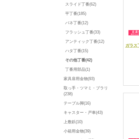
スライド丁番(62)
平丁番(185)
バネ丁番(12)
フラッシュ丁番(33)
アンティック丁番(12)
ガラス丁
ハタ丁番(15)
その他丁番(42)
丁番用部品(1)
家具扉用金物(93)
取っ手・ツマミ・ブラリ
(238)
テーブル脚(16)
キャスター・戸車(43)
上敷鋲(10)
小箱用金物(39)