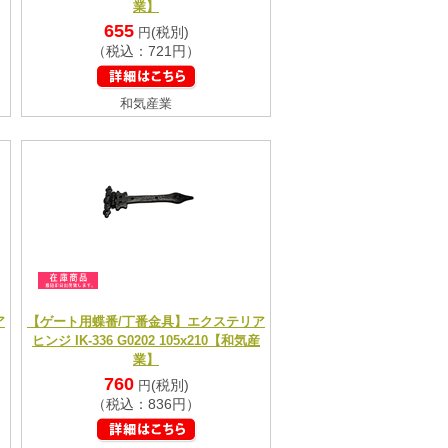
業】
655
(税別)
円
（税込：721円）
和気産業
ア
【ゲート用蝶番/丁番金具】エクステリア
ヒンジ IK-336 G0202 105x210【和気産
業】
760
(税別)
円
（税込：836円）