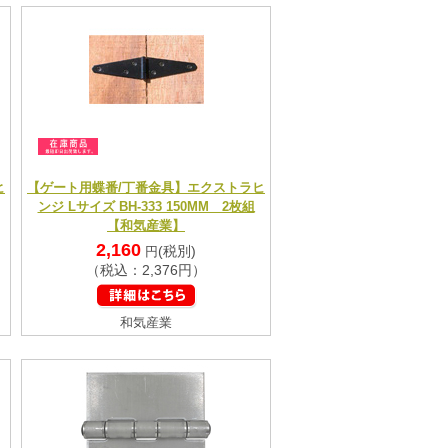
ヒ
【ゲート用蝶番/丁番金具】エクストラヒ
ンジ Lサイズ BH-333 150MM 2枚組
【和気産業】
2,160
(税別)
円
（税込：2,376円）
和気産業