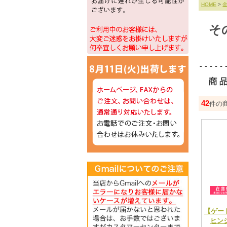
HOME
>
そ
42
件の
【ゲー
ヒンジ 