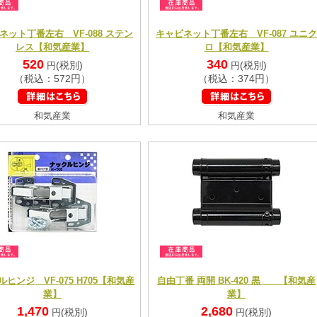
ネット丁番左右 VF-088 ステン
キャビネット丁番左右 VF-087 ユニク
レス【和気産業】
ロ【和気産業】
520
340
(税別)
(税別)
円
円
（税込：572円）
（税込：374円）
和気産業
和気産業
ヒンジ VF-075 H705【和気産
自由丁番 両開 BK-420 黒 【和気産
業】
業】
1,470
2,680
(税別)
(税別)
円
円