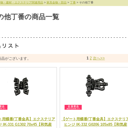
金物・建材・エクステリア関連用品
>
家具金物・部品
>
丁番
> その他丁番
の他丁番の商品一覧
1
2
次へ>>
商品がございます。
ト用蝶番/丁番金具】エクステリア
【ゲート用蝶番/丁番金具】エクステリ
IK-331 G1302 70x45【和気産
ヒンジ IK-332 G0206 105x85【和気産