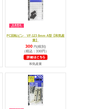
PC回転ピン VF-123 8mm A型【和気産
業】
300
(税別)
円
（税込：330円）
和気産業