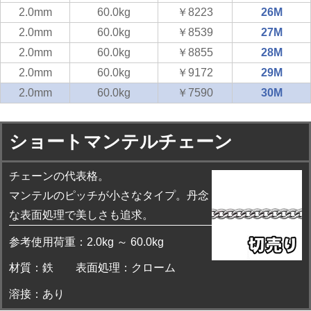
2.0mm
60.0kg
￥8223
26M
2.0mm
60.0kg
￥8539
27M
2.0mm
60.0kg
￥8855
28M
2.0mm
60.0kg
￥9172
29M
2.0mm
60.0kg
￥7590
30M
ショートマンテルチェーン
チェーンの代表格。
マンテルのピッチが小さなタイプ。丹念
な表面処理で美しさも追求。
参考使用荷重：2.0kg ～ 60.0kg
材質：鉄
表面処理：クローム
溶接：あり