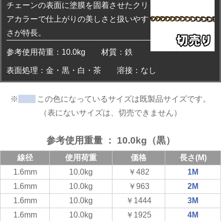
チェーンの表面に塗膜を固着させたクリ
アカラーで仕上がりの美しさと扱いやす
さが特長。
参考使用荷重：10.0kg
材質：鉄
表面処理：金・黒・白・茶
溶接：なし
※
この色になっているサイズは既製品サイズです。
（表にないサイズは、切売できません）
参考使用重量 ： 10.0kg（黒）
線径
使用荷重
価格
長さ(M)
1.6mm
10.0kg
￥482
1M
1.6mm
10.0kg
￥963
2M
1.6mm
10.0kg
￥1444
3M
1.6mm
10.0kg
￥1925
4M