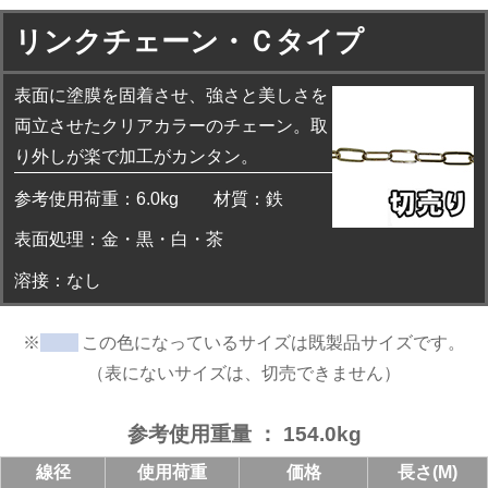
リンクチェーン・Ｃタイプ
表面に塗膜を固着させ、強さと美しさを
両立させたクリアカラーのチェーン。取
り外しが楽で加工がカンタン。
参考使用荷重：6.0kg
材質：鉄
表面処理：金・黒・白・茶
溶接：なし
※
この色になっているサイズは既製品サイズです。
（表にないサイズは、切売できません）
参考使用重量 ： 154.0kg
線径
使用荷重
価格
長さ(M)