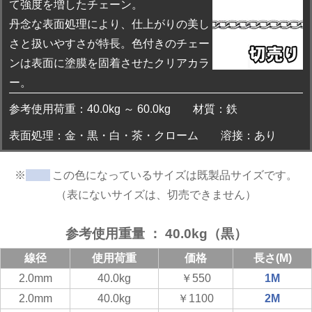
て強度を増したチェーン。
丹念な表面処理により、仕上がりの美し
さと扱いやすさが特長。色付きのチェー
ンは表面に塗膜を固着させたクリアカラ
ー。
参考使用荷重：40.0kg ～ 60.0kg
材質：鉄
表面処理：金・黒・白・茶・クローム
溶接：あり
※
この色になっているサイズは既製品サイズです。
（表にないサイズは、切売できません）
参考使用重量 ： 40.0kg（黒）
線径
使用荷重
価格
長さ(M)
2.0mm
40.0kg
￥550
1M
2.0mm
40.0kg
￥1100
2M