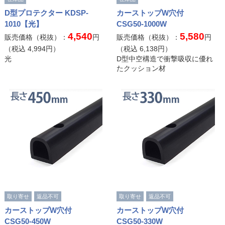
D型プロテクター KDSP-
カーストップW穴付
1010【光】
CSG50-1000W
4,540
5,580
販売価格（税抜）：
円
販売価格（税抜）：
円
（税込
4,994
円）
（税込
6,138
円）
光
D型中空構造で衝撃吸収に優れ
たクッション材
取り寄せ
返品不可
取り寄せ
返品不可
カーストップW穴付
カーストップW穴付
CSG50-450W
CSG50-330W