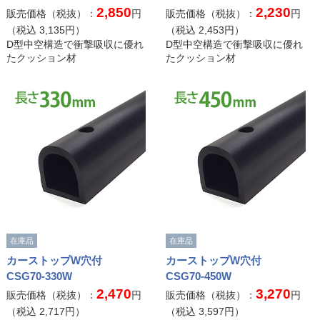
2,850
2,230
販売価格（税抜）：
円
販売価格（税抜）：
円
（税込
3,135
円）
（税込
2,453
円）
D型中空構造で衝撃吸収に優れ
D型中空構造で衝撃吸収に優れ
たクッション材
たクッション材
在庫品
在庫品
カーストップW穴付
カーストップW穴付
CSG70-330W
CSG70-450W
2,470
3,270
販売価格（税抜）：
円
販売価格（税抜）：
円
（税込
2,717
円）
（税込
3,597
円）