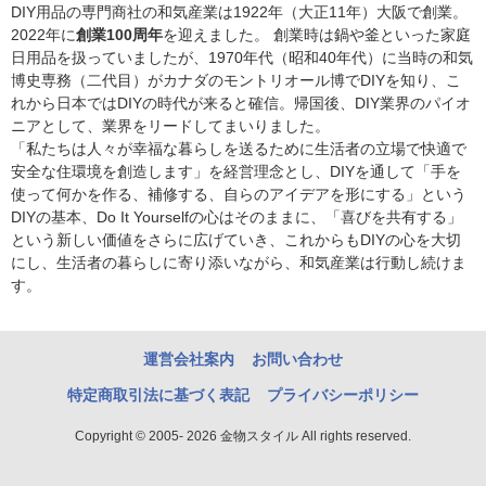
DIY用品の専門商社の和気産業は1922年（大正11年）大阪で創業。
2022年に
創業100周年
を迎えました。 創業時は鍋や釜といった家庭
日用品を扱っていましたが、1970年代（昭和40年代）に当時の和気
博史専務（二代目）がカナダのモントリオール博でDIYを知り、こ
れから日本ではDIYの時代が来ると確信。帰国後、DIY業界のパイオ
ニアとして、業界をリードしてまいりました。
「私たちは人々が幸福な暮らしを送るために生活者の立場で快適で
安全な住環境を創造します」を経営理念とし、DIYを通して「手を
使って何かを作る、補修する、自らのアイデアを形にする」という
DIYの基本、Do It Yourselfの心はそのままに、「喜びを共有する」
という新しい価値をさらに広げていき、これからもDIYの心を大切
にし、生活者の暮らしに寄り添いながら、和気産業は行動し続けま
す。
運営会社案内
お問い合わせ
特定商取引法に基づく表記
プライバシーポリシー
Copyright © 2005- 2026 金物スタイル All rights reserved.