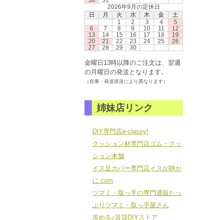
30
31
2026年9月の定休日
日
月
火
水
木
金
土
1
2
3
4
5
6
7
8
9
10
11
12
13
14
15
16
17
18
19
20
21
22
23
24
25
26
27
28
29
30
金曜日13時以降のご注文は、翌週
の月曜日の発送となります。
（在庫・発送状況により異なります）
姉妹店リンク
DIY専門店e-classy!
クッション材専門店ゴム・クッ
ション本舗
イス足カバー専門店イスが静か
に.com
ツマミ・取っ手の専門通販たっ
ぷりツマミ・取っ手屋さん
攻める♪賃貸DIYストア