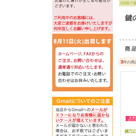
HOME
>
鍵
3
件の商
鍵穴のク