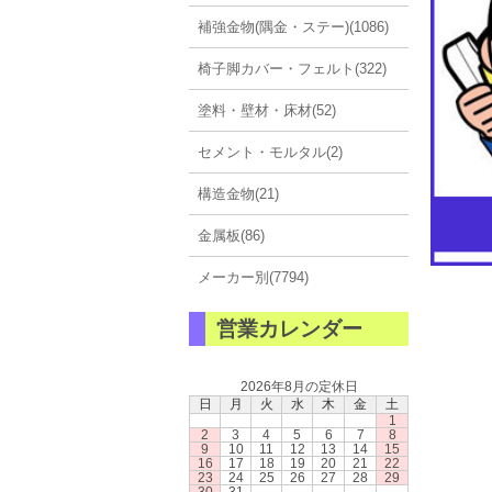
補強金物(隅金・ステー)(1086)
椅子脚カバー・フェルト(322)
塗料・壁材・床材(52)
セメント・モルタル(2)
構造金物(21)
金属板(86)
メーカー別(7794)
営業カレンダー
2026年8月の定休日
日
月
火
水
木
金
土
1
2
3
4
5
6
7
8
9
10
11
12
13
14
15
16
17
18
19
20
21
22
23
24
25
26
27
28
29