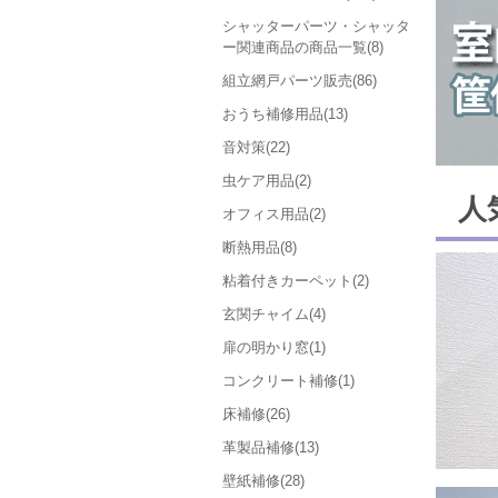
シャッターパーツ・シャッタ
ー関連商品の商品一覧(8)
組立網戸パーツ販売(86)
おうち補修用品(13)
音対策(22)
虫ケア用品(2)
人
オフィス用品(2)
断熱用品(8)
粘着付きカーペット(2)
玄関チャイム(4)
扉の明かり窓(1)
コンクリート補修(1)
床補修(26)
革製品補修(13)
壁紙補修(28)