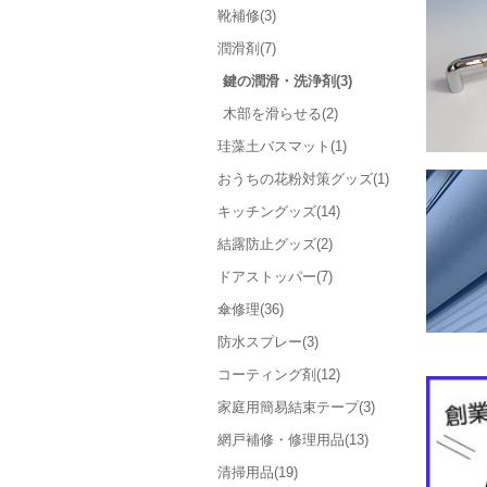
靴補修(3)
潤滑剤(7)
鍵の潤滑・洗浄剤(3)
木部を滑らせる(2)
珪藻土バスマット(1)
おうちの花粉対策グッズ(1)
キッチングッズ(14)
結露防止グッズ(2)
ドアストッパー(7)
傘修理(36)
防水スプレー(3)
コーティング剤(12)
家庭用簡易結束テープ(3)
網戸補修・修理用品(13)
清掃用品(19)