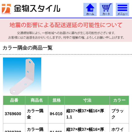
カラー隅金の商品一覧
品番
商品名
規格
寸法
カラー
カラー隅
縦37×横37×幅16×厚
ブラッ
3769600
IH-010
金
1.1
ク
カラー隅
縦37×横37×幅16×厚
ホワイ