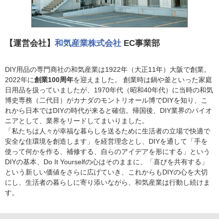
【運営会社】
和気産業株式会社
EC事業部
DIY用品の専門商社の和気産業は1922年（大正11年）大阪で創業。
2022年に
創業100周年
を迎えました。 創業時は鍋や釜といった家庭
日用品を扱っていましたが、1970年代（昭和40年代）に当時の和気
博史専務（二代目）がカナダのモントリオール博でDIYを知り、こ
れから日本ではDIYの時代が来ると確信。帰国後、DIY業界のパイオ
ニアとして、業界をリードしてまいりました。
「私たちは人々が幸福な暮らしを送るために生活者の立場で快適で
安全な住環境を創造します」を経営理念とし、DIYを通して「手を
使って何かを作る、補修する、自らのアイデアを形にする」という
DIYの基本、Do It Yourselfの心はそのままに、「喜びを共有する」
という新しい価値をさらに広げていき、これからもDIYの心を大切
にし、生活者の暮らしに寄り添いながら、和気産業は行動し続けま
す。