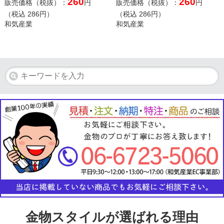
260
260
販売価格（税抜）：
円
販売価格（税抜）：
円
（税込
286
円）
（税込
286
円）
和気産業
和気産業
金物スタイルが選ばれる理由