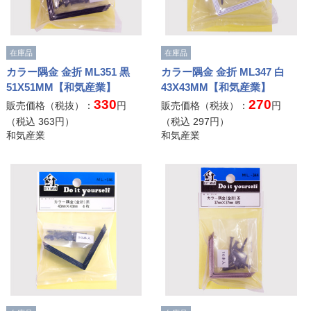
在庫品
在庫品
カラー隅金 金折 ML351 黒
カラー隅金 金折 ML347 白
51X51MM【和気産業】
43X43MM【和気産業】
330
270
販売価格（税抜）：
円
販売価格（税抜）：
円
（税込
363
円）
（税込
297
円）
和気産業
和気産業