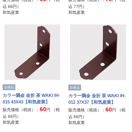
込
66
円）
込
77
円）
和気産業
和気産業
在庫品
在庫品
カラー隅金 金折 茶 WAKI IH-
カラー隅金 金折 茶 WAKI IH-
015 43X43【和気産業】
012 37X37【和気産業】
60
60
販売価格（税抜）：
円 （税
販売価格（税抜）：
円 （税
込
66
円）
込
66
円）
和気産業
和気産業