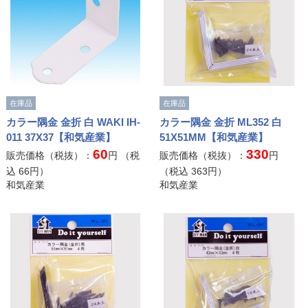
在庫品
在庫品
カラー隅金 金折 白 WAKI IH-
カラー隅金 金折 ML352 白
011 37X37【和気産業】
51X51MM【和気産業】
60
330
販売価格（税抜）：
円 （税
販売価格（税抜）：
円
込
66
円）
（税込
363
円）
和気産業
和気産業