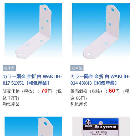
在庫品
在庫品
カラー隅金 金折 白 WAKI IH-
カラー隅金 金折 白 WAKI IH-
017 51X51【和気産業】
014 43X43【和気産業】
70
60
販売価格（税抜）：
円 （税
販売価格（税抜）：
円 （税
込
77
円）
込
66
円）
和気産業
和気産業