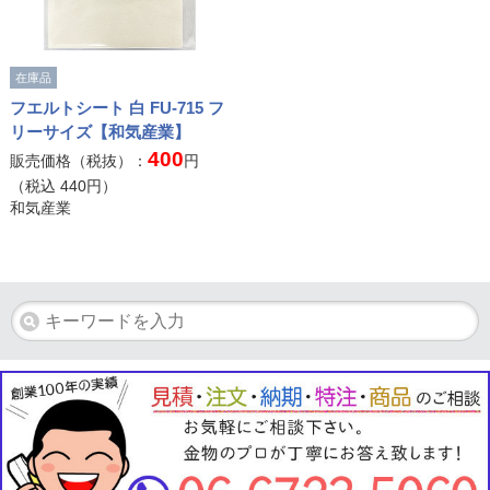
在庫品
フエルトシート 白 FU-715 フ
リーサイズ【和気産業】
400
販売価格（税抜）：
円
（税込
440
円）
和気産業