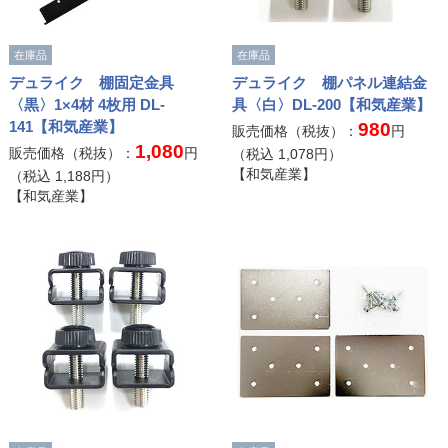
在庫品
在庫品
デュライク 棚固定金具
デュライク 棚パネル連結金
〈黒〉1×4材 4枚用 DL-
具〈白〉DL-200【和気産業】
141【和気産業】
980
販売価格（税抜）：
円
1,080
販売価格（税抜）：
円
（税込
1,078
円）
【和気産業】
（税込
1,188
円）
【和気産業】