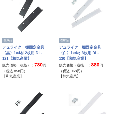
在庫品
在庫品
デュライク 棚固定金具
デュライク 棚固定金具
〈黒〉1×4材 2枚用 DL-
〈白〉1×4材 3枚用 DL-
121【和気産業】
130【和気産業】
780
880
販売価格（税抜）：
円
販売価格（税抜）：
円
（税込
858
円）
（税込
968
円）
【和気産業】
【和気産業】