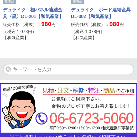
在庫品
在庫品
デュライク 棚パネル連結金
デュライク ボード連結金具
具〈黒〉DL-201【和気産業】
DL-302【和気産業】
980
980
販売価格（税抜）：
円
販売価格（税抜）：
円
（税込
1,078
円）
（税込
1,078
円）
【和気産業】
【和気産業】