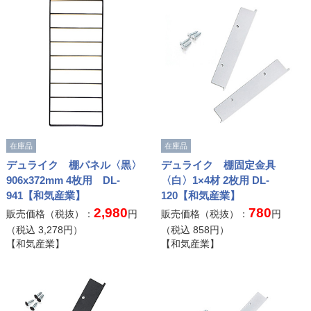
在庫品
在庫品
デュライク 棚パネル〈黒〉
デュライク 棚固定金具
906x372mm 4枚用 DL-
〈白〉1×4材 2枚用 DL-
941【和気産業】
120【和気産業】
2,980
780
販売価格（税抜）：
円
販売価格（税抜）：
円
（税込
3,278
円）
（税込
858
円）
【和気産業】
【和気産業】