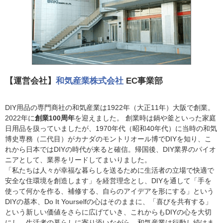
【運営会社】
和気産業株式会社
EC事業部
DIY用品の専門商社の和気産業は1922年（大正11年）大阪で創業。
2022年に
創業100周年
を迎えました。 創業時は鍋や釜といった家庭
日用品を扱っていましたが、1970年代（昭和40年代）に当時の和気
博史専務（二代目）がカナダのモントリオール博でDIYを知り、こ
れから日本ではDIYの時代が来ると確信。帰国後、DIY業界のパイオ
ニアとして、業界をリードしてまいりました。
「私たちは人々が幸福な暮らしを送るために生活者の立場で快適で
安全な住環境を創造します」を経営理念とし、DIYを通して「手を
使って何かを作る、補修する、自らのアイデアを形にする」という
DIYの基本、Do It Yourselfの心はそのままに、「喜びを共有する」
という新しい価値をさらに広げていき、これからもDIYの心を大切
にし、生活者の暮らしに寄り添いながら、和気産業は行動し続けま