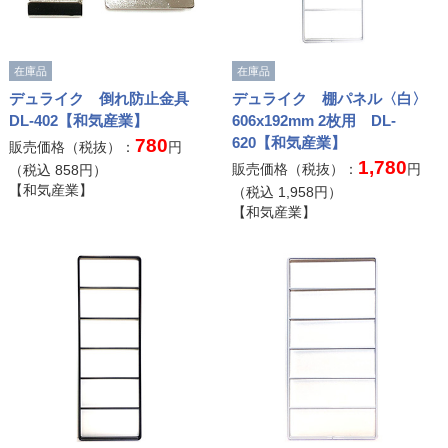
在庫品
在庫品
デュライク 倒れ防止金具
デュライク 棚パネル〈白〉
DL-402【和気産業】
606x192mm 2枚用 DL-
620【和気産業】
780
販売価格（税抜）：
円
1,780
販売価格（税抜）：
円
（税込
858
円）
【和気産業】
（税込
1,958
円）
【和気産業】