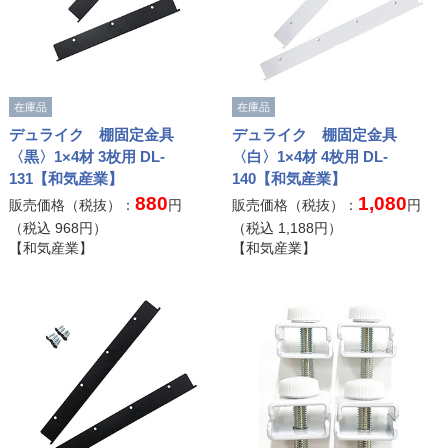
在庫品
在庫品
デュライク 棚固定金具
デュライク 棚固定金具
〈黒〉1×4材 3枚用 DL-
〈白〉1×4材 4枚用 DL-
131【和気産業】
140【和気産業】
880
1,080
販売価格（税抜）：
円
販売価格（税抜）：
円
（税込
968
円）
（税込
1,188
円）
【和気産業】
【和気産業】