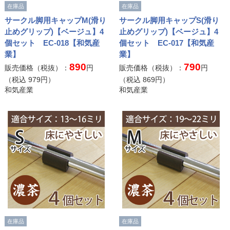
在庫品
在庫品
サークル脚用キャップM(滑り
サークル脚用キャップS(滑り
止めグリップ)【ベージュ】4
止めグリップ)【ベージュ】4
個セット EC-018【和気産
個セット EC-017【和気産
業】
業】
890
790
販売価格（税抜）：
円
販売価格（税抜）：
円
（税込
979
円）
（税込
869
円）
和気産業
和気産業
在庫品
在庫品