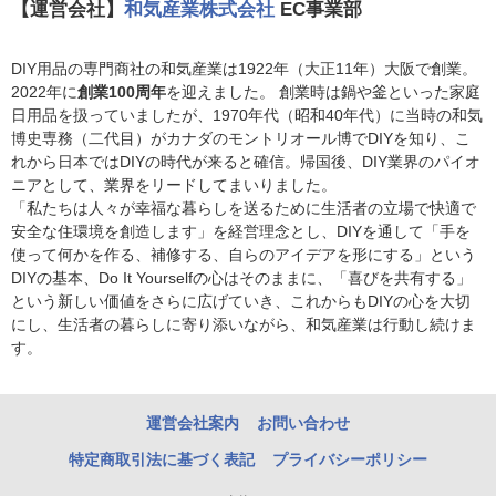
【運営会社】
和気産業株式会社
EC事業部
DIY用品の専門商社の和気産業は1922年（大正11年）大阪で創業。
2022年に
創業100周年
を迎えました。 創業時は鍋や釜といった家庭
日用品を扱っていましたが、1970年代（昭和40年代）に当時の和気
博史専務（二代目）がカナダのモントリオール博でDIYを知り、こ
れから日本ではDIYの時代が来ると確信。帰国後、DIY業界のパイオ
ニアとして、業界をリードしてまいりました。
「私たちは人々が幸福な暮らしを送るために生活者の立場で快適で
安全な住環境を創造します」を経営理念とし、DIYを通して「手を
使って何かを作る、補修する、自らのアイデアを形にする」という
DIYの基本、Do It Yourselfの心はそのままに、「喜びを共有する」
という新しい価値をさらに広げていき、これからもDIYの心を大切
にし、生活者の暮らしに寄り添いながら、和気産業は行動し続けま
す。
運営会社案内
お問い合わせ
特定商取引法に基づく表記
プライバシーポリシー