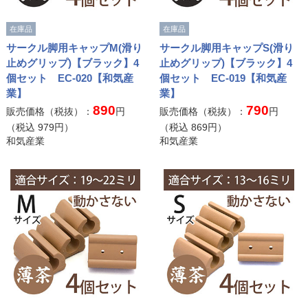
在庫品
在庫品
サークル脚用キャップM(滑り
サークル脚用キャップS(滑り
止めグリップ)【ブラック】4
止めグリップ)【ブラック】4
個セット EC-020【和気産
個セット EC-019【和気産
業】
業】
890
790
販売価格（税抜）：
円
販売価格（税抜）：
円
（税込
979
円）
（税込
869
円）
和気産業
和気産業