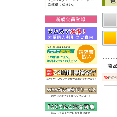
色
45
件の