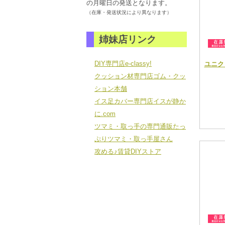
の月曜日の発送となります。
（在庫・発送状況により異なります）
姉妹店リンク
DIY専門店e-classy!
ユニクロ
クッション材専門店ゴム・クッ
ション本舗
イス足カバー専門店イスが静か
に.com
ツマミ・取っ手の専門通販たっ
ぷりツマミ・取っ手屋さん
攻める♪賃貸DIYストア