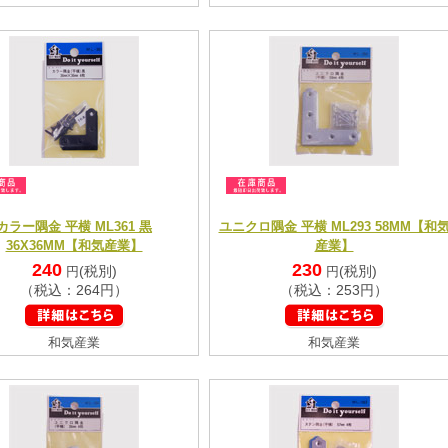
カラー隅金 平横 ML361 黒
ユニクロ隅金 平横 ML293 58MM【和
36X36MM【和気産業】
産業】
240
230
(税別)
(税別)
円
円
（税込：264円）
（税込：253円）
和気産業
和気産業