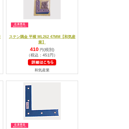
産
ステン隅金 平横 ML262 47MM【和気産
業】
410
(税別)
円
（税込：451円）
和気産業