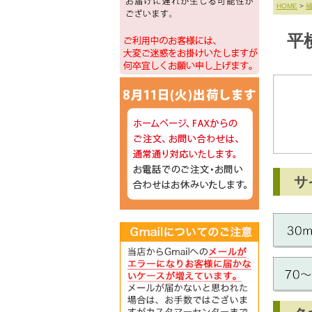
HOME
>
補
平
サ