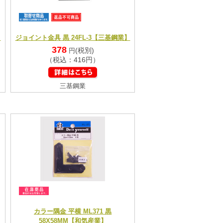
】
ジョイント金具 黒 24FL-3【三基鋼業】
378
(税別)
円
（税込：416円）
三基鋼業
カラー隅金 平横 ML371 黒
58X58MM【和気産業】