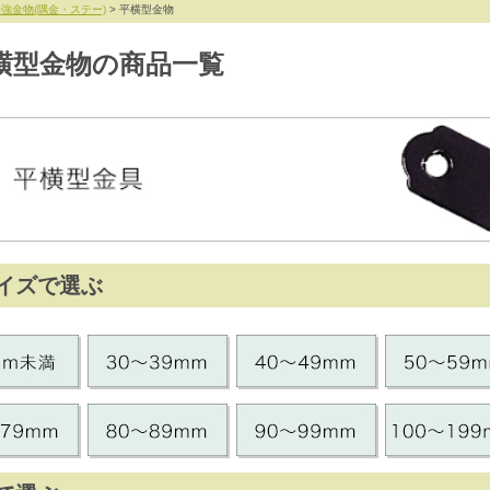
強金物(隅金・ステー)
> 平横型金物
横型金物の商品一覧
イズで選ぶ