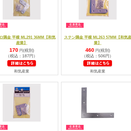
隅金 平横 ML291 36MM【和気
ステン隅金 平横 ML263 57MM【和気
産業】
業】
170
460
(税別)
(税別)
円
円
（税込：187円）
（税込：506円）
和気産業
和気産業