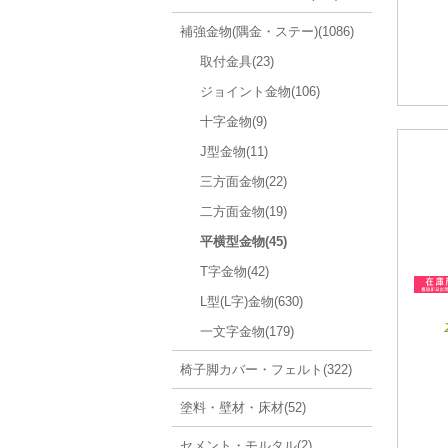
補強金物(隅金・ステー)(1086)
取付金具(23)
ジョイント金物(106)
十字金物(9)
J型金物(11)
三方面金物(22)
二方面金物(19)
平横型金物(45)
T字金物(42)
L型(L字)金物(630)
一文字金物(179)
椅子脚カバー・フェルト(322)
塗料・壁材・床材(52)
セメント・モルタル(2)