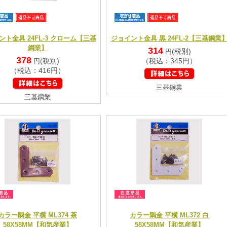
ント金具 24FL-3 クローム【三基
ジョイント金具 黒 24FL-2【三基鋼業
鋼業】
314
(税別)
円
378
(税別)
（税込：345円）
円
（税込：416円）
三基鋼業
三基鋼業
カラー隅金 平横 ML374 茶
カラー隅金 平横 ML372 白
58X58MM【和気産業】
58X58MM【和気産業】