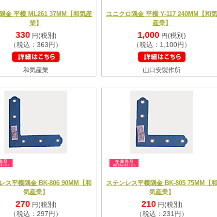
金 平横 ML261 37MM【和気産
ユニクロ隅金 平横 Y-117 240MM【和
業】
産業】
330
1,000
(税別)
(税別)
円
円
（税込：363円）
（税込：1,100円）
和気産業
山口安製作所
ス平横隅金 BK-806 90MM【和
ステンレス平横隅金 BK-805 75MM【
気産業】
気産業】
270
210
(税別)
(税別)
円
円
（税込：297円）
（税込：231円）