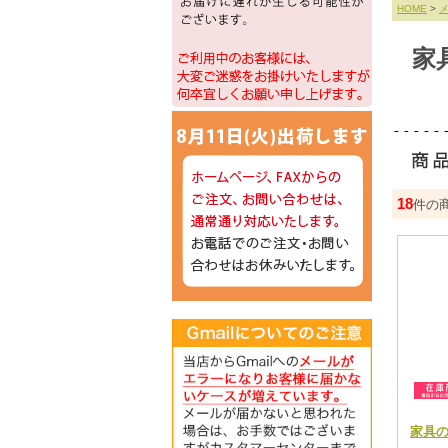
HOME
>
家
18
件の
家具の