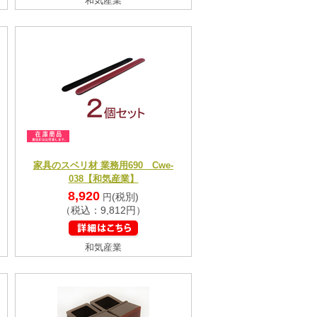
和気産業
家具のスベリ材 業務用690 Cwe-
038【和気産業】
8,920
(税別)
円
（税込：9,812円）
和気産業