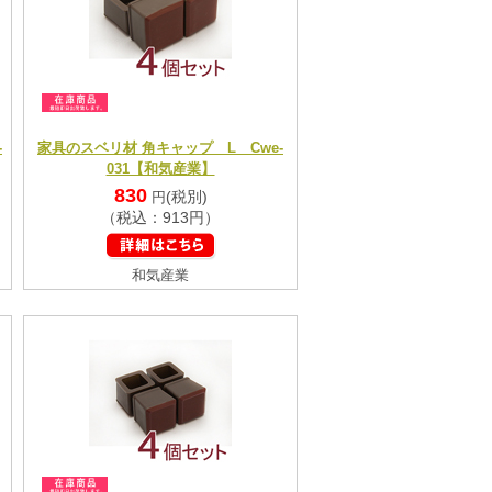
-
家具のスベリ材 角キャップ L Cwe-
031【和気産業】
830
(税別)
円
（税込：913円）
和気産業