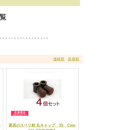
覧
価格順
新着順
-
家具のスベリ材 丸キャップ 3S Cwe-