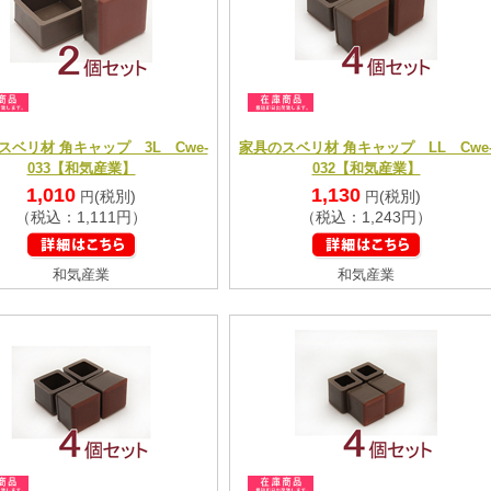
スベリ材 角キャップ 3L Cwe-
家具のスベリ材 角キャップ LL Cwe
033【和気産業】
032【和気産業】
1,010
1,130
(税別)
(税別)
円
円
（税込：1,111円）
（税込：1,243円）
和気産業
和気産業