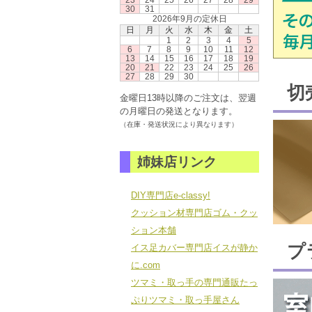
23
24
25
26
27
28
29
30
31
2026年9月の定休日
日
月
火
水
木
金
土
1
2
3
4
5
6
7
8
9
10
11
12
13
14
15
16
17
18
19
20
21
22
23
24
25
26
27
28
29
30
切
金曜日13時以降のご注文は、翌週
の月曜日の発送となります。
（在庫・発送状況により異なります）
姉妹店リンク
DIY専門店e-classy!
クッション材専門店ゴム・クッ
ション本舗
プ
イス足カバー専門店イスが静か
に.com
ツマミ・取っ手の専門通販たっ
ぷりツマミ・取っ手屋さん