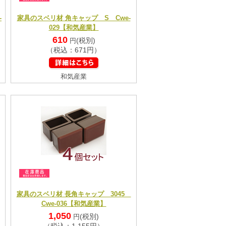
-
家具のスベリ材 角キャップ S Cwe-
029【和気産業】
610
(税別)
円
（税込：671円）
和気産業
家具のスベリ材 長角キャップ 3045
Cwe-036【和気産業】
1,050
(税別)
円
（税込：1,155円）