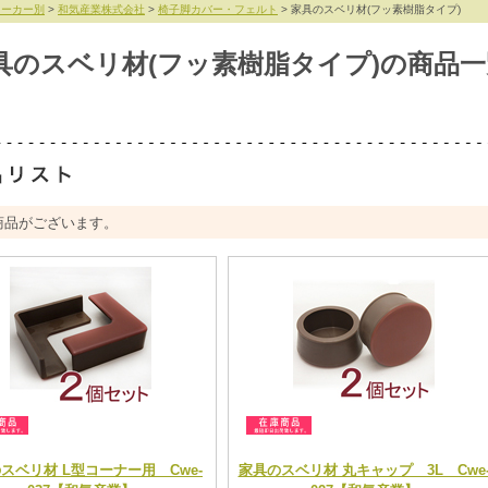
メーカー別
>
和気産業株式会社
>
椅子脚カバー・フェルト
> 家具のスベリ材(フッ素樹脂タイプ)
具のスベリ材(フッ素樹脂タイプ)の商品一
商品がございます。
スベリ材 L型コーナー用 Cwe-
家具のスベリ材 丸キャップ 3L Cwe