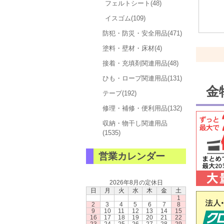
フェルトシート(48)
イスゴム(109)
防犯・防災・安全用品(471)
塗料・壁材・床材(4)
接着・充填剤関連用品(48)
ひも・ロープ関連用品(131)
金
テープ(192)
修理・補修・便利用品(132)
収納・物干し関連用品
(1535)
営業カレンダー
2026年8月の定休日
日
月
火
水
木
金
土
1
2
3
4
5
6
7
8
9
10
11
12
13
14
15
16
17
18
19
20
21
22