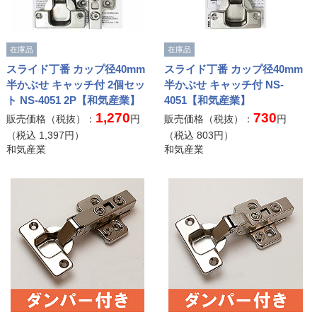
在庫品
在庫品
スライド丁番 カップ径40mm
スライド丁番 カップ径40mm
半かぶせ キャッチ付 2個セッ
半かぶせ キャッチ付 NS-
ト NS-4051 2P【和気産業】
4051【和気産業】
1,270
730
販売価格（税抜）：
円
販売価格（税抜）：
円
（税込
1,397
円）
（税込
803
円）
和気産業
和気産業