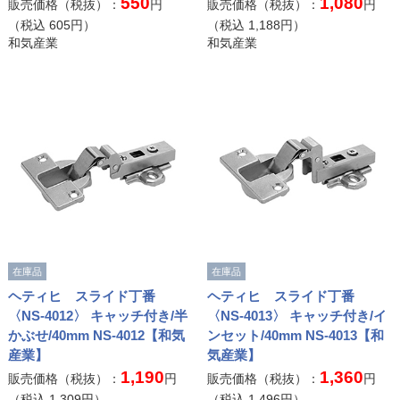
550
1,080
販売価格（税抜）：
円
販売価格（税抜）：
円
（税込
605
円）
（税込
1,188
円）
和気産業
和気産業
在庫品
在庫品
ヘティヒ スライド丁番
ヘティヒ スライド丁番
〈NS-4012〉 キャッチ付き/半
〈NS-4013〉 キャッチ付き/イ
かぶせ/40mm NS-4012【和気
ンセット/40mm NS-4013【和
産業】
気産業】
1,190
1,360
販売価格（税抜）：
円
販売価格（税抜）：
円
（税込
1,309
円）
（税込
1,496
円）