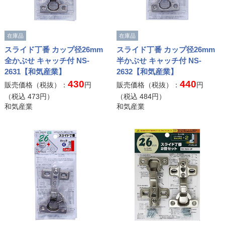
在庫品
在庫品
スライド丁番 カップ径26mm
スライド丁番 カップ径26mm
全かぶせ キャッチ付 NS-
半かぶせ キャッチ付 NS-
2631【和気産業】
2632【和気産業】
430
440
販売価格（税抜）：
円
販売価格（税抜）：
円
（税込
473
円）
（税込
484
円）
和気産業
和気産業