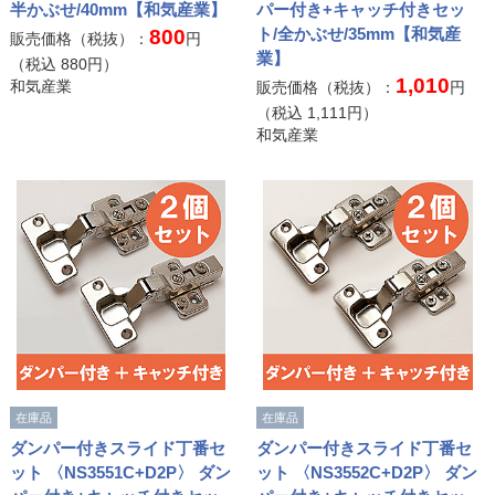
半かぶせ/40mm【和気産業】
パー付き+キャッチ付きセッ
ト/全かぶせ/35mm【和気産
800
販売価格（税抜）：
円
業】
（税込
880
円）
1,010
和気産業
販売価格（税抜）：
円
（税込
1,111
円）
和気産業
在庫品
在庫品
ダンパー付きスライド丁番セ
ダンパー付きスライド丁番セ
ット 〈NS3551C+D2P〉 ダン
ット 〈NS3552C+D2P〉 ダン