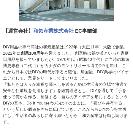
【運営会社】
和気産業株式会社
EC事業部
DIY用品の専門商社の和気産業は1922年（大正11年）大阪で創業。
2022年に
創業100周年
を迎えました。 創業時は鍋や釜といった家庭
日用品を扱っていましたが、1970年代（昭和40年代）に当時の和気
博史専務（二代目）がカナダのモントリオール博でDIYを知り、こ
れから日本ではDIYの時代が来ると確信。帰国後、DIY業界のパイオ
ニアとして、業界をリードしてまいりました。
「私たちは人々が幸福な暮らしを送るために生活者の立場で快適で
安全な住環境を創造します」を経営理念とし、DIYを通して「手を
使って何かを作る、補修する、自らのアイデアを形にする」という
DIYの基本、Do It Yourselfの心はそのままに、「喜びを共有する」
という新しい価値をさらに広げていき、これからもDIYの心を大切
にし、生活者の暮らしに寄り添いながら、和気産業は行動し続けま
す。