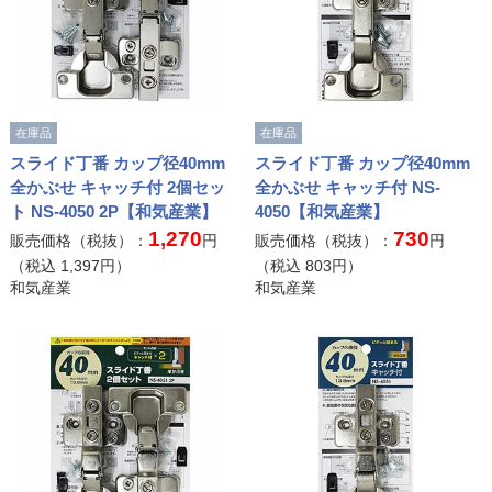
在庫品
在庫品
スライド丁番 カップ径40mm
スライド丁番 カップ径40mm
全かぶせ キャッチ付 2個セッ
全かぶせ キャッチ付 NS-
ト NS-4050 2P【和気産業】
4050【和気産業】
1,270
730
販売価格（税抜）：
円
販売価格（税抜）：
円
（税込
1,397
円）
（税込
803
円）
和気産業
和気産業