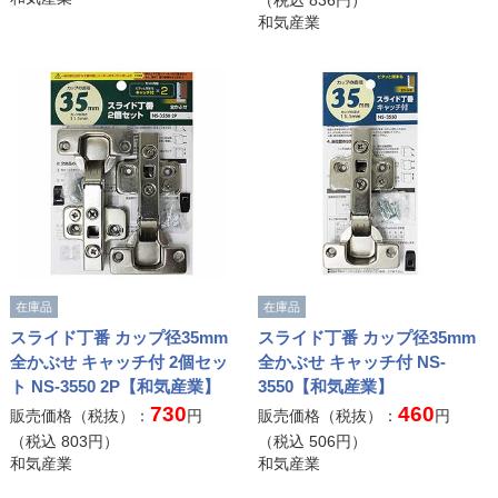
（税込
836
円）
和気産業
在庫品
在庫品
スライド丁番 カップ径35mm
スライド丁番 カップ径35mm
全かぶせ キャッチ付 2個セッ
全かぶせ キャッチ付 NS-
ト NS-3550 2P【和気産業】
3550【和気産業】
730
460
販売価格（税抜）：
円
販売価格（税抜）：
円
（税込
803
円）
（税込
506
円）
和気産業
和気産業