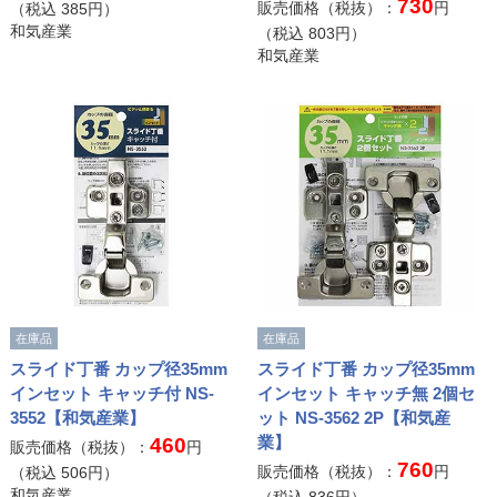
730
販売価格（税抜）：
円
（税込
385
円）
和気産業
（税込
803
円）
和気産業
在庫品
在庫品
スライド丁番 カップ径35mm
スライド丁番 カップ径35mm
インセット キャッチ付 NS-
インセット キャッチ無 2個セ
3552【和気産業】
ット NS-3562 2P【和気産
業】
460
販売価格（税抜）：
円
760
販売価格（税抜）：
円
（税込
506
円）
和気産業