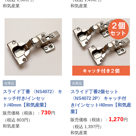
和気産業
和気産業
在庫品
在庫品
スライド丁番 〈NS4072〉 キ
スライド丁番2個セット
ャッチ付き/インセッ
〈NS4072 2P〉 キャッチ付
ト/40mm【和気産業】
き/インセット/40mm【和気産
業】
730
販売価格（税抜）：
円
1,270
販売価格（税抜）：
円
（税込
803
円）
和気産業
（税込
1,397
円）
和気産業