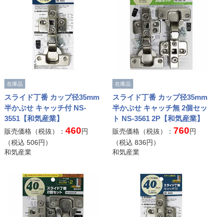
在庫品
在庫品
スライド丁番 カップ径35mm
スライド丁番 カップ径35mm
半かぶせ キャッチ付 NS-
半かぶせ キャッチ無 2個セッ
3551【和気産業】
ト NS-3561 2P【和気産業】
460
760
販売価格（税抜）：
円
販売価格（税抜）：
円
（税込
506
円）
（税込
836
円）
和気産業
和気産業