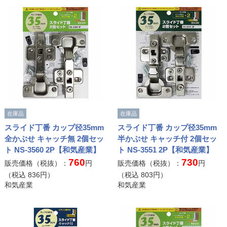
在庫品
在庫品
スライド丁番 カップ径35mm
スライド丁番 カップ径35mm
全かぶせ キャッチ無 2個セッ
半かぶせ キャッチ付 2個セッ
ト NS-3560 2P【和気産業】
ト NS-3551 2P【和気産業】
760
730
販売価格（税抜）：
円
販売価格（税抜）：
円
（税込
836
円）
（税込
803
円）
和気産業
和気産業