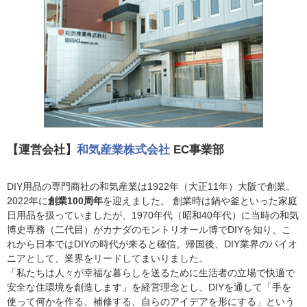
【運営会社】
和気産業株式会社
EC事業部
DIY用品の専門商社の和気産業は1922年（大正11年）大阪で創業。
2022年に
創業100周年
を迎えました。 創業時は鍋や釜といった家庭
日用品を扱っていましたが、1970年代（昭和40年代）に当時の和気
博史専務（二代目）がカナダのモントリオール博でDIYを知り、こ
れから日本ではDIYの時代が来ると確信。帰国後、DIY業界のパイオ
ニアとして、業界をリードしてまいりました。
「私たちは人々が幸福な暮らしを送るために生活者の立場で快適で
安全な住環境を創造します」を経営理念とし、DIYを通して「手を
使って何かを作る、補修する、自らのアイデアを形にする」という