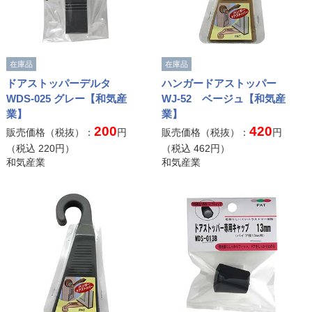
在庫品
在庫品
ドアストッパーデルタ
ハンガードアストッパー
WDS-025 グレー【和気産
WJ-52 ベージュ【和気産
業】
業】
200
420
販売価格（税抜）：
円
販売価格（税抜）：
円
（税込
220
円）
（税込
462
円）
和気産業
和気産業