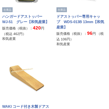
在庫品
在庫品
ハンガードアストッパー
ドアストッパー専用キャッ
WJ-51 グレー【和気産業】
プ WDS-013B 13mm【和気
産業】
420
販売価格（税抜）：
円
96
販売価格（税抜）：
円 （税
（税込
462
円）
和気産業
込
106
円）
和気産業
WAKI コード付き木製ドアス