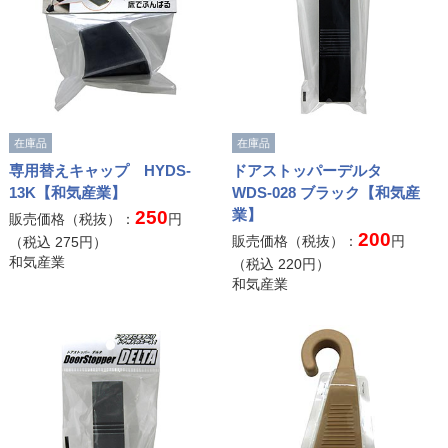
在庫品
在庫品
専用替えキャップ HYDS-
ドアストッパーデルタ
13K【和気産業】
WDS-028 ブラック【和気産
業】
250
販売価格（税抜）：
円
200
販売価格（税抜）：
円
（税込
275
円）
和気産業
（税込
220
円）
和気産業