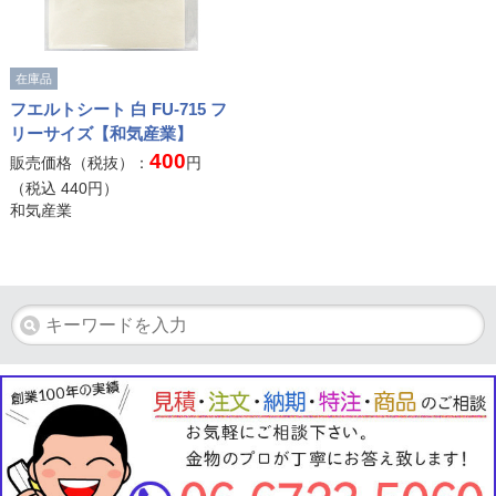
在庫品
フエルトシート 白 FU-715 フ
リーサイズ【和気産業】
400
販売価格（税抜）：
円
（税込
440
円）
和気産業