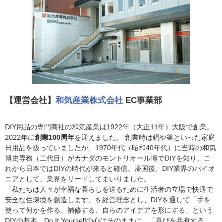
【運営会社】
和気産業株式会社
EC事業部
DIY用品の専門商社の和気産業は1922年（大正11年）大阪で創業。
2022年に
創業100周年
を迎えました。 創業時は鍋や釜といった家庭
日用品を扱っていましたが、1970年代（昭和40年代）に当時の和気
博史専務（二代目）がカナダのモントリオール博でDIYを知り、こ
れから日本ではDIYの時代が来ると確信。帰国後、DIY業界のパイオ
ニアとして、業界をリードしてまいりました。
「私たちは人々が幸福な暮らしを送るために生活者の立場で快適で
安全な住環境を創造します」を経営理念とし、DIYを通して「手を
使って何かを作る、補修する、自らのアイデアを形にする」という
DIYの基本、Do It Yourselfの心はそのままに、「喜びを共有する」