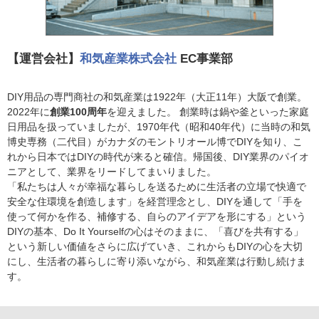
【運営会社】
和気産業株式会社
EC事業部
DIY用品の専門商社の和気産業は1922年（大正11年）大阪で創業。
2022年に
創業100周年
を迎えました。 創業時は鍋や釜といった家庭
日用品を扱っていましたが、1970年代（昭和40年代）に当時の和気
博史専務（二代目）がカナダのモントリオール博でDIYを知り、こ
れから日本ではDIYの時代が来ると確信。帰国後、DIY業界のパイオ
ニアとして、業界をリードしてまいりました。
「私たちは人々が幸福な暮らしを送るために生活者の立場で快適で
安全な住環境を創造します」を経営理念とし、DIYを通して「手を
使って何かを作る、補修する、自らのアイデアを形にする」という
DIYの基本、Do It Yourselfの心はそのままに、「喜びを共有する」
という新しい価値をさらに広げていき、これからもDIYの心を大切
にし、生活者の暮らしに寄り添いながら、和気産業は行動し続けま
す。