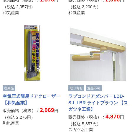
販売価格（税抜）：
円
販売価格（税抜）：
円
（税込
2,057
円）
（税込
2,200
円）
和気産業
和気産業
在庫品
取り寄せ
返品不可
空気圧式簡易ドアクローザー
ラプコンドアダンパー LDD-
【和気産業】
S-L LBR ライトブラウン 【ス
ガツネ工業】
2,069
販売価格（税抜）：
円
4,870
販売価格（税抜）：
円
（税込
2,276
円）
和気産業
（税込
5,357
円）
スガツネ工業