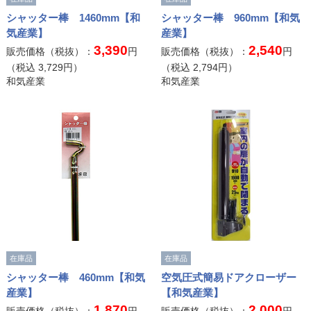
シャッター棒 1460mm【和
シャッター棒 960mm【和気
気産業】
産業】
3,390
2,540
販売価格（税抜）：
円
販売価格（税抜）：
円
（税込
3,729
円）
（税込
2,794
円）
和気産業
和気産業
在庫品
在庫品
シャッター棒 460mm【和気
空気圧式簡易ドアクローザー
産業】
【和気産業】
1,870
2,000