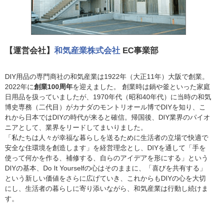
【運営会社】
和気産業株式会社
EC事業部
DIY用品の専門商社の和気産業は1922年（大正11年）大阪で創業。
2022年に
創業100周年
を迎えました。 創業時は鍋や釜といった家庭
日用品を扱っていましたが、1970年代（昭和40年代）に当時の和気
博史専務（二代目）がカナダのモントリオール博でDIYを知り、こ
れから日本ではDIYの時代が来ると確信。帰国後、DIY業界のパイオ
ニアとして、業界をリードしてまいりました。
「私たちは人々が幸福な暮らしを送るために生活者の立場で快適で
安全な住環境を創造します」を経営理念とし、DIYを通して「手を
使って何かを作る、補修する、自らのアイデアを形にする」という
DIYの基本、Do It Yourselfの心はそのままに、「喜びを共有する」
という新しい価値をさらに広げていき、これからもDIYの心を大切
にし、生活者の暮らしに寄り添いながら、和気産業は行動し続けま
す。