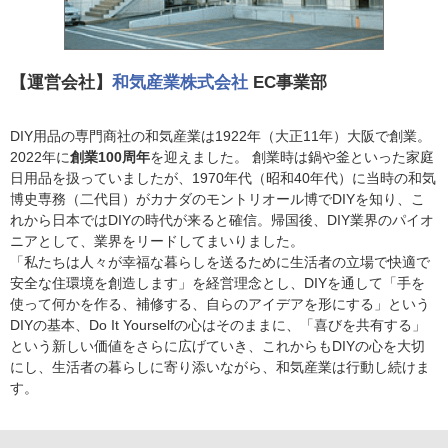
【運営会社】
和気産業株式会社
EC事業部
DIY用品の専門商社の和気産業は1922年（大正11年）大阪で創業。
2022年に
創業100周年
を迎えました。 創業時は鍋や釜といった家庭
日用品を扱っていましたが、1970年代（昭和40年代）に当時の和気
博史専務（二代目）がカナダのモントリオール博でDIYを知り、こ
れから日本ではDIYの時代が来ると確信。帰国後、DIY業界のパイオ
ニアとして、業界をリードしてまいりました。
「私たちは人々が幸福な暮らしを送るために生活者の立場で快適で
安全な住環境を創造します」を経営理念とし、DIYを通して「手を
使って何かを作る、補修する、自らのアイデアを形にする」という
DIYの基本、Do It Yourselfの心はそのままに、「喜びを共有する」
という新しい価値をさらに広げていき、これからもDIYの心を大切
にし、生活者の暮らしに寄り添いながら、和気産業は行動し続けま
す。