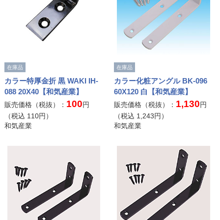
在庫品
在庫品
カラー特厚金折 黒 WAKI IH-
カラー化粧アングル BK-096
088 20X40【和気産業】
60X120 白【和気産業】
100
1,130
販売価格（税抜）：
円
販売価格（税抜）：
円
（税込
110
円）
（税込
1,243
円）
和気産業
和気産業