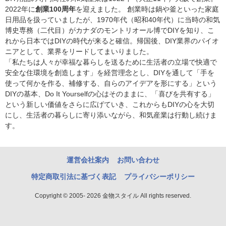
2022年に
創業100周年
を迎えました。 創業時は鍋や釜といった家庭
日用品を扱っていましたが、1970年代（昭和40年代）に当時の和気
博史専務（二代目）がカナダのモントリオール博でDIYを知り、こ
れから日本ではDIYの時代が来ると確信。帰国後、DIY業界のパイオ
ニアとして、業界をリードしてまいりました。
「私たちは人々が幸福な暮らしを送るために生活者の立場で快適で
安全な住環境を創造します」を経営理念とし、DIYを通して「手を
使って何かを作る、補修する、自らのアイデアを形にする」という
DIYの基本、Do It Yourselfの心はそのままに、「喜びを共有する」
という新しい価値をさらに広げていき、これからもDIYの心を大切
にし、生活者の暮らしに寄り添いながら、和気産業は行動し続けま
す。
運営会社案内
お問い合わせ
特定商取引法に基づく表記
プライバシーポリシー
Copyright © 2005- 2026 金物スタイル All rights reserved.