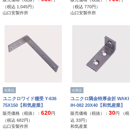
（税込
1,045
円）
（税込
770
円）
山口安製作所
山口安製作所
在庫品
在庫品
ユニクロワイド棚受 Y-636
ユニクロ隅金特厚金折 WAKI
75X150【和気産業】
IH-082 20X40【和気産業】
620
30
販売価格（税抜）：
円
販売価格（税抜）：
円 （税
（税込
682
円）
込
33
円）
山口安製作所
和気産業