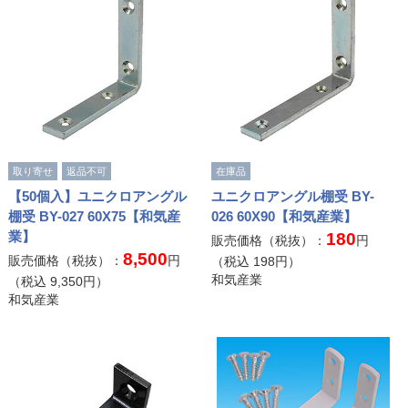
取り寄せ
返品不可
在庫品
【50個入】ユニクロアングル
ユニクロアングル棚受 BY-
棚受 BY-027 60X75【和気産
026 60X90【和気産業】
業】
180
販売価格（税抜）：
円
8,500
販売価格（税抜）：
円
（税込
198
円）
和気産業
（税込
9,350
円）
和気産業