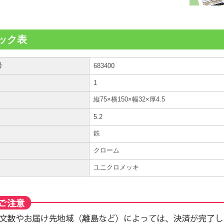
ック表
号
683400
1
縦75×横150×幅32×厚4.5
5.2
鉄
クローム
ユニクロメッキ