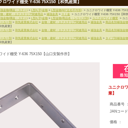
ロワイド棚受 Y-636 75X150【和気産業】
強金物(隅金・ステー)
>
L型(L字)金物
>
L型金物(90°左右不均等)
> ユニクロワイド棚受 Y-636 75
金物・建材・エクステリア関連用品
>
補強金具
>
スミ金
> ユニクロワイド棚受 Y-636 75X150【
強金物(隅金・ステー)
>
L型(L字)金物
>
L型金物(商品名・シリーズ別)
>
ユニクロワイド棚受
> ユニ
メーカー別
>
和気産業株式会社
>
金物・建材・エクステリア関連用品
>
補強金具
>
商品名別補強金
【和気産業】
メーカー別
>
和気産業株式会社
>
金物・建材・エクステリア関連用品
>
補強金具
>
商品名別補強金
メーカー別
>
和気産業株式会社
>
金物・建材・エクステリア関連用品
>
補強金具
>
タイプ別補強金
【和気産業】
イド棚受 Y-636 75X150【山口安製作所】
ユニクロワイ
業】
商品番号 
JANコード
価格 ：