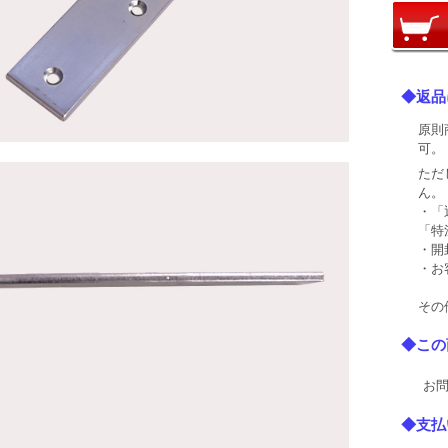
◆返品
原則
可。
ただ
ん。
・「
「特
・開
・お
その
◆この
お問
◆支払