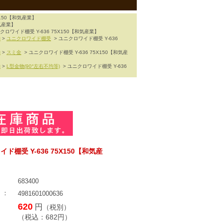
X150【和気産業】
和気産業】
クロワイド棚受 Y-636 75X150【和気産業】
物
>
ユニクロワイド棚受
> ユニクロワイド棚受 Y-636
物
>
スミ金
> ユニクロワイド棚受 Y-636 75X150【和気産
物
>
L型金物(90°左右不均等)
> ユニクロワイド棚受 Y-636
ド棚受 Y-636 75X150【和気産
：
683400
 ：
4981601000636
620
円
（税別）
（税込：
682
円）