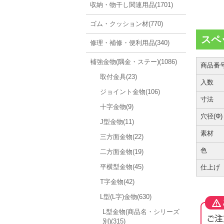
収納・物干し関連用品(1701)
ゴム・クッション材(770)
スペ
修理・補修・便利用品(340)
補強金物(隅金・ステー)(1086)
商品番
取付金具(23)
入数
ジョイント金物(106)
寸法
十字金物(9)
穴径(Φ)
J型金物(11)
素材
三方面金物(22)
色
二方面金物(19)
平横型金物(45)
仕上げ
T字金物(42)
L型(L字)金物(630)
L型金物(商品名・シリーズ
別)(315)