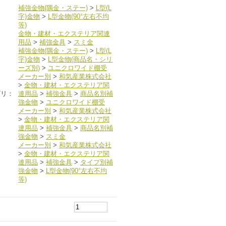
補強金物(隅金・ステー)
>
L型(L
字)金物
>
L型金物(90°左右不均
等)
金物・建材・エクステリア関連
用品
>
補強金具
>
スミ金
補強金物(隅金・ステー)
>
L型(L
字)金物
>
L型金物(商品名・シリ
ーズ別)
>
ユニクロワイド棚受
メーカー別
>
和気産業株式会社
>
金物・建材・エクステリア関
ゴリ：
連用品
>
補強金具
>
商品名別補
強金物
>
ユニクロワイド棚受
メーカー別
>
和気産業株式会社
>
金物・建材・エクステリア関
連用品
>
補強金具
>
商品名別補
強金物
>
スミ金
メーカー別
>
和気産業株式会社
>
金物・建材・エクステリア関
連用品
>
補強金具
>
タイプ別補
強金物
>
L型金物(90°左右不均
等)