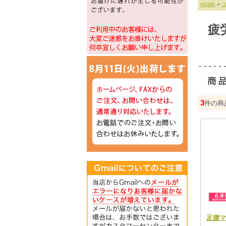
HOME
>
疲
3
件の商
足腰マ