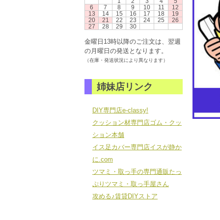
1
2
3
4
5
6
7
8
9
10
11
12
13
14
15
16
17
18
19
20
21
22
23
24
25
26
27
28
29
30
金曜日13時以降のご注文は、翌週
の月曜日の発送となります。
（在庫・発送状況により異なります）
姉妹店リンク
DIY専門店e-classy!
クッション材専門店ゴム・クッ
ション本舗
イス足カバー専門店イスが静か
に.com
ツマミ・取っ手の専門通販たっ
ぷりツマミ・取っ手屋さん
攻める♪賃貸DIYストア