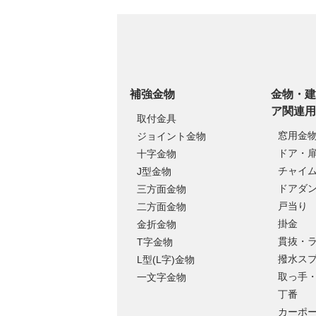
補強金物
金物・建
ア関連用
取付金具
窓用金
ジョイント金物
ドア・
十字金物
チャイ
J型金物
ドアダ
三方面金物
戸当り
二方面金物
掛金
金折金物
貫抜・
T字金物
撥水ス
L型(L字)金物
取っ手
一文字金物
丁番
カーポ