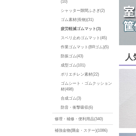
(10)
シャッター隙間ふさぎ(2)
ゴム素材(長物)(31)
疲労軽減ゴムマット(3)
スベリ止めゴムマット(45)
作業ゴムマット(BRゴム)(5)
人
防振ゴム(43)
成型ゴム(101)
ポリエチレン素材(22)
ゴムシート・ゴムクッション
材(498)
合成ゴム(3)
防音・衝撃吸収(6)
修理・補修・便利用品(340)
補強金物(隅金・ステー)(1086)