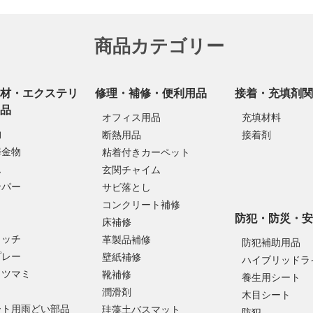
商品カテゴリー
材・エクステリ
修理・補修・便利用品
接着・充填剤関
品
オフィス用品
充填材料
物
断熱用品
接着剤
扉金物
粘着付きカーペット
ム
玄関チャイム
ンパー
サビ落とし
コンクリート補修
防犯・防災・安
床補修
ラッチ
革製品補修
防犯補助用品
プレー
壁紙補修
ハイブリッドラ
・ツマミ
靴補修
養生用シート
潤滑剤
木目シート
ート用雨どい部品
珪藻土バスマット
防犯