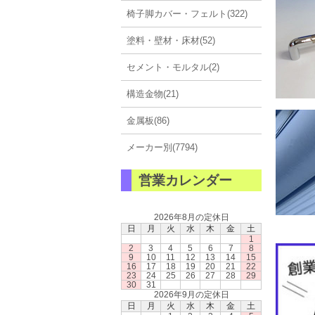
椅子脚カバー・フェルト(322)
塗料・壁材・床材(52)
セメント・モルタル(2)
構造金物(21)
金属板(86)
メーカー別(7794)
営業カレンダー
2026年8月の定休日
日
月
火
水
木
金
土
1
2
3
4
5
6
7
8
9
10
11
12
13
14
15
16
17
18
19
20
21
22
23
24
25
26
27
28
29
30
31
2026年9月の定休日
日
月
火
水
木
金
土