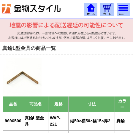
真鍮L型金具の商品一覧
カラ
品番
商品名
規格
寸法
ー
真鍮L型金
WAP-
9696500
縦50×横50×幅15×厚2
真鍮
具
221