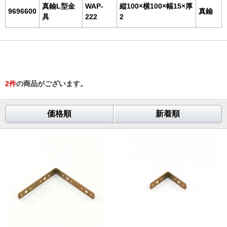
真鍮L型金
WAP-
縦100×横100×幅15×厚
9696600
真鍮
具
222
2
2
件
の商品がございます。
価格順
新着順