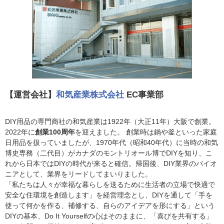
【運営会社】
和気産業株式会社
EC事業部
DIY用品の専門商社の和気産業は1922年（大正11年）大阪で創業。
2022年に
創業100周年
を迎えました。 創業時は鍋や釜といった家庭
日用品を扱っていましたが、1970年代（昭和40年代）に当時の和気
博史専務（二代目）がカナダのモントリオール博でDIYを知り、こ
れから日本ではDIYの時代が来ると確信。帰国後、DIY業界のパイオ
ニアとして、業界をリードしてまいりました。
「私たちは人々が幸福な暮らしを送るために生活者の立場で快適で
安全な住環境を創造します」を経営理念とし、DIYを通して「手を
使って何かを作る、補修する、自らのアイデアを形にする」という
DIYの基本、Do It Yourselfの心はそのままに、「喜びを共有する」