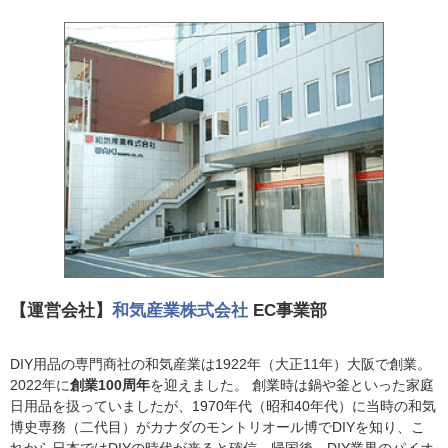
【運営会社】
和気産業株式会社
EC事業部
DIY用品の専門商社の和気産業は1922年（大正11年）大阪で創業。
2022年に
創業100周年
を迎えました。 創業時は鍋や釜といった家庭
日用品を扱っていましたが、1970年代（昭和40年代）に当時の和気
博史専務（二代目）がカナダのモントリオール博でDIYを知り、こ
れから日本ではDIYの時代が来ると確信。帰国後、DIY業界のパイオ