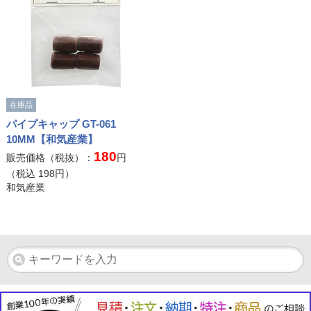
在庫品
パイプキャップ GT-061
10MM【和気産業】
180
販売価格（税抜）：
円
（税込
198
円）
和気産業