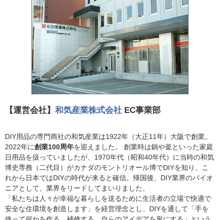
【運営会社】
和気産業株式会社
EC事業部
DIY用品の専門商社の和気産業は1922年（大正11年）大阪で創業。
2022年に
創業100周年
を迎えました。 創業時は鍋や釜といった家庭
日用品を扱っていましたが、1970年代（昭和40年代）に当時の和気
博史専務（二代目）がカナダのモントリオール博でDIYを知り、こ
れから日本ではDIYの時代が来ると確信。帰国後、DIY業界のパイオ
ニアとして、業界をリードしてまいりました。
「私たちは人々が幸福な暮らしを送るために生活者の立場で快適で
安全な住環境を創造します」を経営理念とし、DIYを通して「手を
使って何かを作る、補修する、自らのアイデアを形にする」という