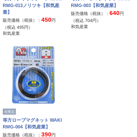
RMG-013ノリツキ【和気産
RMG-003【和気産業】
業】
640
販売価格（税抜）：
円
450
販売価格（税抜）：
円
（税込
704
円）
和気産業
（税込
495
円）
和気産業
在庫品
等方ロープマグネット WAKI
RMG-004【和気産業】
390
販売価格（税抜）：
円