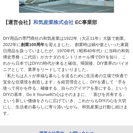
【運営会社】
和気産業株式会社
EC事業部
DIY用品の専門商社の和気産業は1922年（大正11年）大阪で創業。
2022年に
創業100周年
を迎えました。 創業時は鍋や釜といった家庭
日用品を扱っていましたが、1970年代（昭和40年代）に当時の和気
博史専務（二代目）がカナダのモントリオール博でDIYを知り、こ
れから日本ではDIYの時代が来ると確信。帰国後、DIY業界のパイオ
ニアとして、業界をリードしてまいりました。
「私たちは人々が幸福な暮らしを送るために生活者の立場で快適で
安全な住環境を創造します」を経営理念とし、DIYを通して「手を
使って何かを作る、補修する、自らのアイデアを形にする」という
DIYの基本、Do It Yourselfの心はそのままに、「喜びを共有する」
という新しい価値をさらに広げていき、これからもDIYの心を大切
にし、生活者の暮らしに寄り添いながら、和気産業は行動し続けま
す。