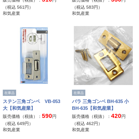
販売価格（税抜）：
円
販売価格（税抜）：
円
（税込
561
円）
（税込
583
円）
和気産業
和気産業
在庫品
在庫品
ステン三角ゴンベ VB-053
バラ 三角ゴンベ BH-635 小
大【和気産業】
BH-635【和気産業】
590
420
販売価格（税抜）：
円
販売価格（税抜）：
円
（税込
649
円）
（税込
462
円）
和気産業
和気産業