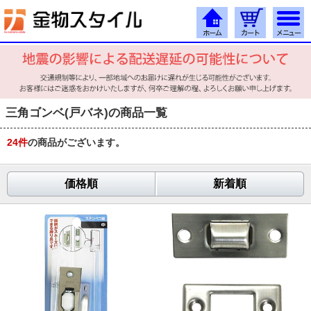
三角ゴンベ(戸バネ)の商品一覧
24
件
の商品がございます。
価格順
新着順