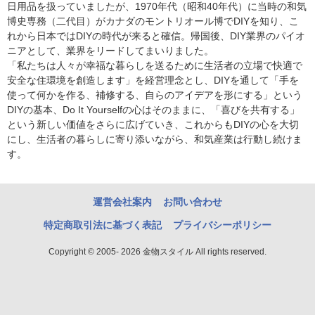
日用品を扱っていましたが、1970年代（昭和40年代）に当時の和気
博史専務（二代目）がカナダのモントリオール博でDIYを知り、こ
れから日本ではDIYの時代が来ると確信。帰国後、DIY業界のパイオ
ニアとして、業界をリードしてまいりました。
「私たちは人々が幸福な暮らしを送るために生活者の立場で快適で
安全な住環境を創造します」を経営理念とし、DIYを通して「手を
使って何かを作る、補修する、自らのアイデアを形にする」という
DIYの基本、Do It Yourselfの心はそのままに、「喜びを共有する」
という新しい価値をさらに広げていき、これからもDIYの心を大切
にし、生活者の暮らしに寄り添いながら、和気産業は行動し続けま
す。
運営会社案内
お問い合わせ
特定商取引法に基づく表記
プライバシーポリシー
Copyright © 2005- 2026 金物スタイル All rights reserved.