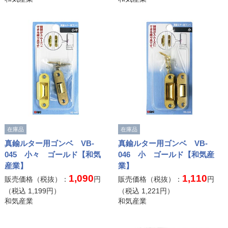
在庫品
在庫品
真鍮ルター用ゴンベ VB-
真鍮ルター用ゴンベ VB-
045 小々 ゴールド【和気
046 小 ゴールド【和気産
産業】
業】
1,090
1,110
販売価格（税抜）：
円
販売価格（税抜）：
円
（税込
1,199
円）
（税込
1,221
円）
和気産業
和気産業