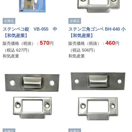
在庫品
在庫品
ステンペコ錠 VB-055 中
ステン三角ゴンベ BH-640 小
【和気産業】
【和気産業】
570
460
販売価格（税抜）：
円
販売価格（税抜）：
円
（税込
627
円）
（税込
506
円）
和気産業
和気産業
在庫品
在庫品