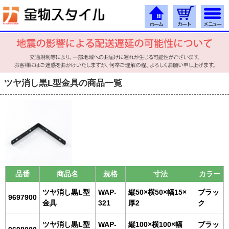
ツヤ消し黒L型金具の商品一覧
品番
商品名
規格
寸法
カラー
ツヤ消し黒L型
WAP-
縦50×横50×幅15×
ブラッ
9697900
金具
321
厚2
ク
ツヤ消し黒L型
WAP-
縦100×横100×幅
ブラッ