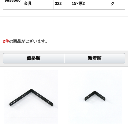
9698000
金具
322
15×厚2
ク
2
件
の商品がございます。
価格順
新着順