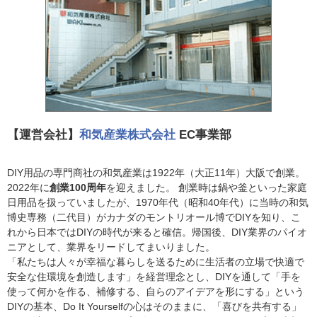
【運営会社】
和気産業株式会社
EC事業部
DIY用品の専門商社の和気産業は1922年（大正11年）大阪で創業。
2022年に
創業100周年
を迎えました。 創業時は鍋や釜といった家庭
日用品を扱っていましたが、1970年代（昭和40年代）に当時の和気
博史専務（二代目）がカナダのモントリオール博でDIYを知り、こ
れから日本ではDIYの時代が来ると確信。帰国後、DIY業界のパイオ
ニアとして、業界をリードしてまいりました。
「私たちは人々が幸福な暮らしを送るために生活者の立場で快適で
安全な住環境を創造します」を経営理念とし、DIYを通して「手を
使って何かを作る、補修する、自らのアイデアを形にする」という
DIYの基本、Do It Yourselfの心はそのままに、「喜びを共有する」