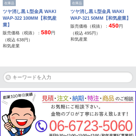
在庫品
在庫品
ツヤ消し黒 L型金具 WAKI
ツヤ消し黒 L型金具 WAKI
WAP-322 100MM【和気産
WAP-321 50MM【和気産業】
業】
450
販売価格（税抜）：
円
580
販売価格（税抜）：
円
（税込
495
円）
和気産業
（税込
638
円）
和気産業