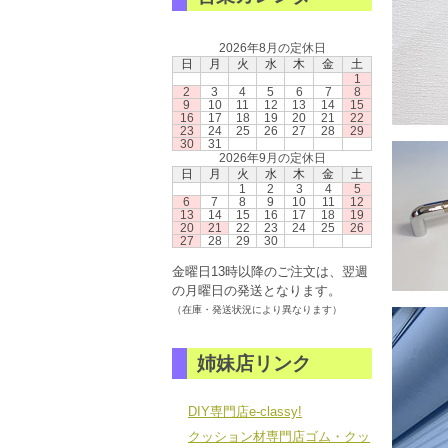
2026年8月の定休日
日
月
火
水
木
金
土
1
2
3
4
5
6
7
8
9
10
11
12
13
14
15
16
17
18
19
20
21
22
23
24
25
26
27
28
29
30
31
2026年9月の定休日
日
月
火
水
木
金
土
1
2
3
4
5
6
7
8
9
10
11
12
13
14
15
16
17
18
19
20
21
22
23
24
25
26
27
28
29
30
金曜日13時以降のご注文は、翌週
の月曜日の発送となります。
（在庫・発送状況により異なります）
姉妹店リンク
DIY専門店e-classy!
クッション材専門店ゴム・クッ