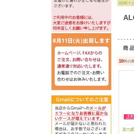
HOME
>
A
10
件の
ターボ 