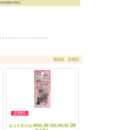
への造作物取付部品
価格順
新着順
ヒットネイル WAKI WF-065 HN-45【和