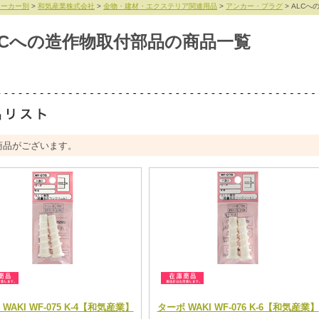
メーカー別
>
和気産業株式会社
>
金物・建材・エクステリア関連用品
>
アンカー・プラグ
> ALC
LCへの造作物取付部品の商品一覧
商品がございます。
WAKI WF-075 K-4【和気産業】
ターボ WAKI WF-076 K-6【和気産業】